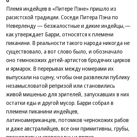
6
Племя индейцев в «Питере Пэне» пришло из
расистской традиции. Соседи Питера Пэна по
Неверленду — безжалостные и дикие индейцы,—
как утверждает Барри, относятся к племени
пиканини. В реальности такого народа никогда не
существовало, а вот слово было, и обозначало
оно темнокожих детей-артистов бродячих цирков
и ярмарок. В перерывах между номерами их
выпускали на сцену, чтобы они развлекли публику
незамысловатой репризой или становились
живой мишенью для зрителей, запускавших в них
остатки еды и другой мусор. Барри собрал в
племени пиканини индейцев,
латиноамериканцев, потомков чернокожих рабов
и даже австралийцев, все они примитивны, грубы,