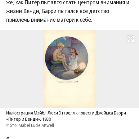
же, как Питер пытался стать центром внимания и
жизни Венди, Барри пытался все детство
привлечь внимание матери к себе.
Развернуть на
Иллюстрация Мэйбл Люси Эттвелл к повести Джеймса Барри
«Питер и Венди», 1930
Фото: Mabel Lucie Attwell