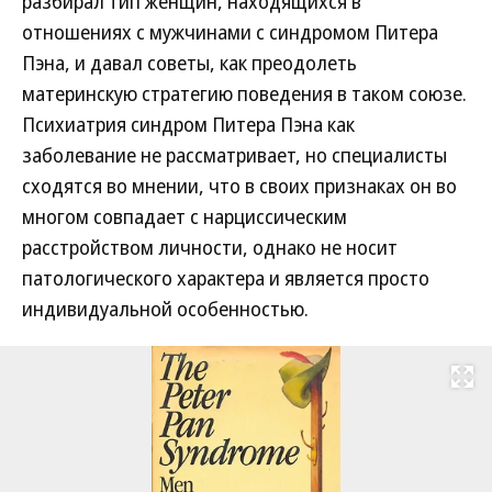
разбирал тип женщин, находящихся в
отношениях с мужчинами с синдромом Питера
Пэна, и давал советы, как преодолеть
материнскую стратегию поведения в таком союзе.
Психиатрия синдром Питера Пэна как
заболевание не рассматривает, но специалисты
сходятся во мнении, что в своих признаках он во
многом совпадает с нарциссическим
расстройством личности, однако не носит
патологического характера и является просто
индивидуальной особенностью.
Развернуть на