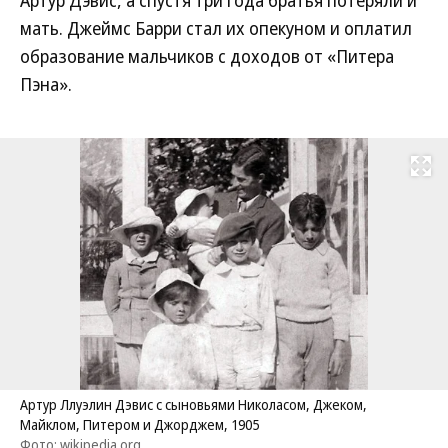
Артур Дэвис, а спустя три года братья потеряли и
мать. Джеймс Барри стал их опекуном и оплатил
образование мальчиков с доходов от «Питера
Пэна».
Развернуть на
Артур Ллуэлин Дэвис с сыновьями Николасом, Джеком,
Майклом, Питером и Джорджем, 1905
Фото: wikipedia.org