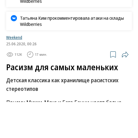
Wildberries
Татьяна Ким прокомментировала атаки на склады
Wildberries
Weekend
25.06.2020, 00:26
112K
17 мин.
Расизм для самых маленьких
Детская классика как хранилище расистских
стереотипов
Почему Микки-Маус и Багз Банни носят белые
перчатки и какое отношение это имеет к расизму?
Что не так с племенем пиканини в «Питере Пэне»?
Почему Памеле Трэверс пришлось переписать
«Мэри Поппинс», а компании Warner Bros.