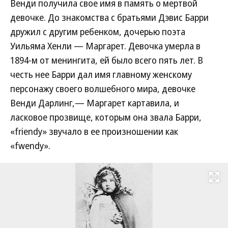
Венди получила свое имя в память о мертвой
девочке. До знакомства с братьями Дэвис Барри
дружил с другим ребенком, дочерью поэта
Уильяма Хенли — Маргарет. Девочка умерла в
1894-м от менингита, ей было всего пять лет. В
честь нее Барри дал имя главному женскому
персонажу своего волшебного мира, девочке
Венди Дарлинг,— Маргарет картавила, и
ласковое прозвище, которым она звала Барри,
«friendy» звучало в ее произношении как
«fwendy».
Развернуть на