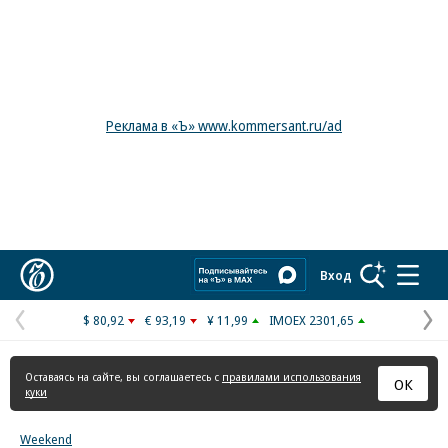
Реклама в «Ъ» www.kommersant.ru/ad
Коммерсантъ
Вход
$ 80,92
€ 93,19
¥ 11,99
IMOEX 2301,65
Предыдущая
С
страница
с
Оставаясь на сайте, вы соглашаетесь с
правилами использования
ОК
куки
Weekend