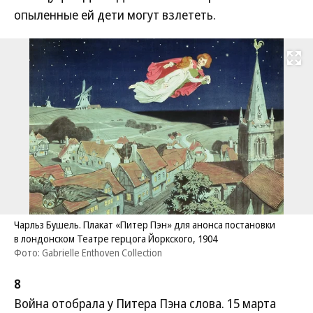
опыленные ей дети могут взлететь.
Развернуть на
Чарльз Бушель. Плакат «Питер Пэн» для анонса постановки
в лондонском Театре герцога Йоркского, 1904
Фото: Gabrielle Enthoven Collection
8
Война отобрала у Питера Пэна слова. 15 марта