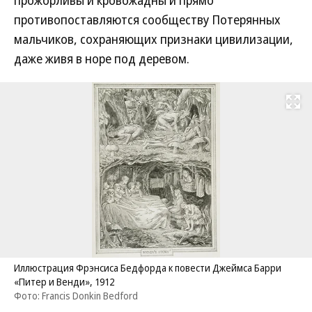
прожорливы и кровожадны и прямо
противопоставляются сообществу Потерянных
мальчиков, сохраняющих признаки цивилизации,
даже живя в норе под деревом.
Развернуть на
Иллюстрация Фрэнсиса Бедфорда к повести Джеймса Барри
«Питер и Венди», 1912
Фото: Francis Donkin Bedford