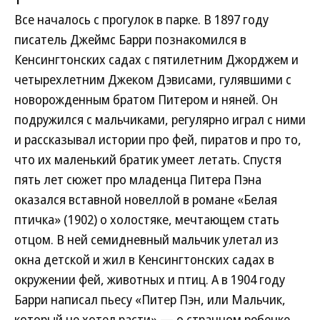
Все началось с прогулок в парке. В 1897 году
писатель Джеймс Барри познакомился в
Кенсингтонских садах с пятилетним Джорджем и
четырехлетним Джеком Дэвисами, гулявшими с
новорожденным братом Питером и няней. Он
подружился с мальчиками, регулярно играл с ними
и рассказывал истории про фей, пиратов и про то,
что их маленький братик умеет летать. Спустя
пять лет сюжет про младенца Питера Пэна
оказался вставной новеллой в романе «Белая
птичка» (1902) о холостяке, мечтающем стать
отцом. В ней семидневный мальчик улетал из
окна детской и жил в Кенсингтонских садах в
окружении фей, животных и птиц. А в 1904 году
Барри написал пьесу «Питер Пэн, или Мальчик,
который не хотел расти» — о странном ребенке