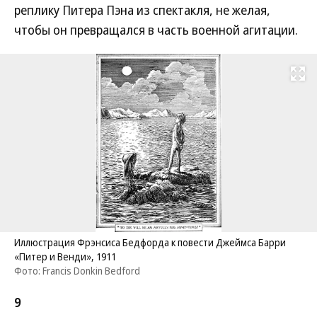
реплику Питера Пэна из спектакля, не желая,
чтобы он превращался в часть военной агитации.
Развернуть на
Иллюстрация Фрэнсиса Бедфорда к повести Джеймса Барри
«Питер и Венди», 1911
Фото: Francis Donkin Bedford
9