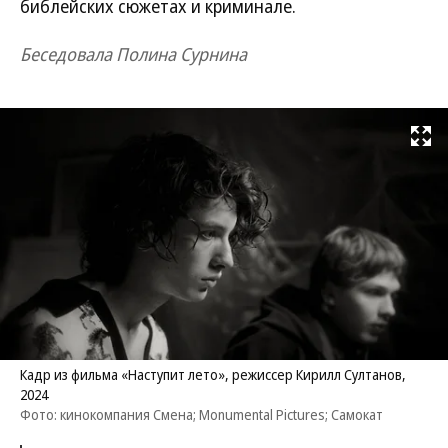
библейских сюжетах и криминале.
Беседовала Полина Сурнина
Развернуть на
Кадр из фильма «Наступит лето», режиссер Кирилл Султанов,
2024
Фото: кинокомпания Смена; Monumental Pictures; Самокат