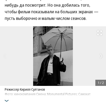
нибудь да посмотрит. Но она добилась того,
чтобы фильм показывали на больших экранах —
пусть выборочно и малым числом сеансов.
Развернуть на
1
/
2
Режиссер Кирилл Султанов
Фото: кинокомпания Смена; Monumental Pictures; Самокат