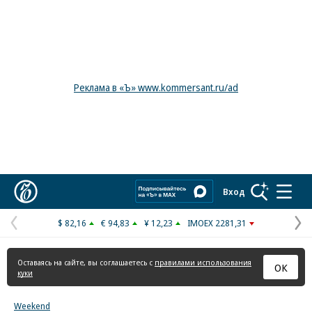
Реклама в «Ъ» www.kommersant.ru/ad
Коммерсантъ
Вход
$ 82,16
€ 94,83
¥ 12,23
IMOEX 2281,31
Предыдущая
С
страница
с
Оставаясь на сайте, вы соглашаетесь с
правилами использования
ОК
куки
Weekend