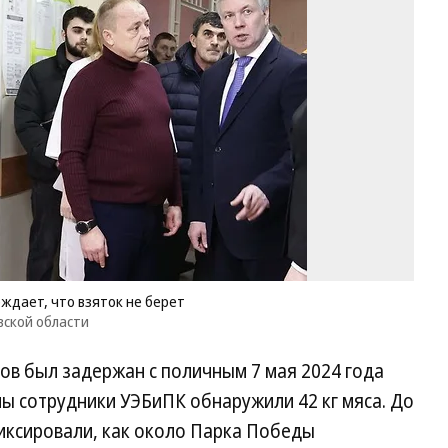
от
гу
ут
чт
вз
не
бе
Фо
Пр
сл
пр
Ул
об
рждает, что взяток не берет
вской области
ов был задержан с поличным 7 мая 2024 года
ы сотрудники УЭБиПК обнаружили 42 кг мяса. До
иксировали, как около Парка Победы