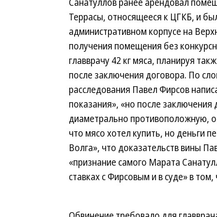
Санатуллов ранее арендовал помещ
Террасы, относящееся к ЦГКБ, и бы
административном корпусе на Верхн
получения помещения без конкурсн
главврачу 42 кг мяса, планируя так
после заключения договора. По сло
расследования Павел Фирсов написа
показания», «но после заключения
диаметрально противоположную, отк
что мясо хотел купить, но деньги п
Волга», что доказательств вины Па
«признание самого Марата Санатул
ставках с Фирсовым и в суде» в том,
Обвинение требовало для главврача