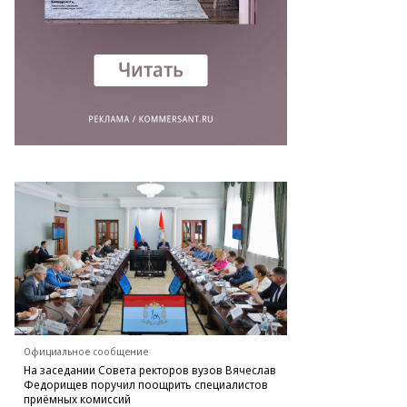
бернатора)
верждает,
о
яток
рет
то:
есс-
ужба
авительства
ьяновской
ласти
Официальное сообщение
На заседании Совета ректоров вузов Вячеслав
Федорищев поручил поощрить специалистов
приёмных комиссий