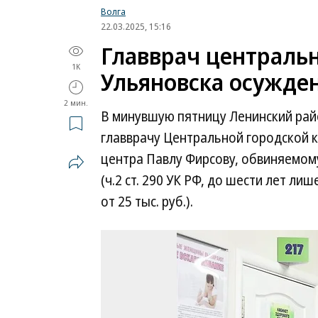
Волга
22.03.2025, 15:16
Главврач централь
1K
Ульяновска осужден
2 мин.
В минувшую пятницу Ленинский рай
главврачу Центральной городской 
центра Павлу Фирсову, обвиняемому
(ч.2 ст. 290 УК РФ, до шести лет л
от 25 тыс. руб.).