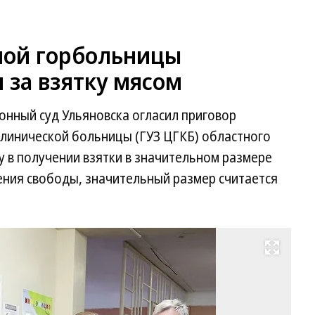
ной горбольницы
 за взятку мясом
онный суд Ульяновска огласил приговор
клинической больницы (ГУЗ ЦГКБ) областного
 в получении взятки в значительном размере
ишения свободы, значительный размер считается
Развернуть на весь экран
Па
Фи
(с