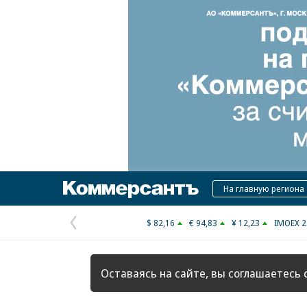
Коммерсантъ
На главную региона
$ 82,16
€ 94,83
¥ 12,23
IMOEX 2
Предыдущая
страница
Оставаясь на сайте, вы соглашаетесь 