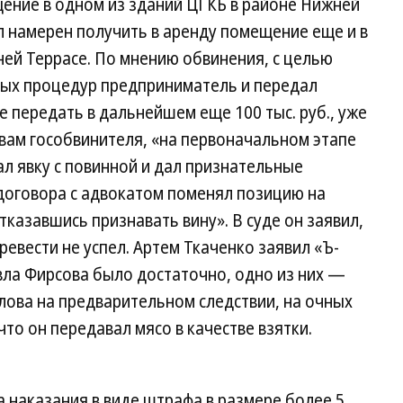
ение в одном из зданий ЦГКБ в районе Нижней
л намерен получить в аренду помещение еще и в
ей Террасе. По мнению обвинения, с целью
ых процедур предприниматель и передал
же передать в дальнейшем еще 100 тыс. руб., уже
вам гособвинителя, «на первоначальном этапе
л явку с повинной и дал признательные
 договора с адвокатом поменял позицию на
азавшись признавать вину». В суде он заявил,
еревести не успел. Артем Ткаченко заявил «Ъ-
вла Фирсова было достаточно, одно из них —
лова на предварительном следствии, на очных
 что он передавал мясо в качестве взятки.
 наказания в виде штрафа в размере более 5