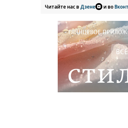
Читайте нас в
Дзене
и во
Вкон