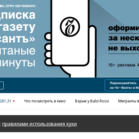
Реклама в «Ъ» www.kommersant.ru/ad
281,31
Что посмотреть в кино
Взрыв у Balzi Rossi
Мигранты в
с
правилами использования куки