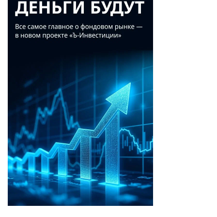
то:
ргей
деичев
АСС