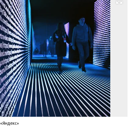
Развернуть на весь экран
Пр
се
«Н
в
ко
«Я
Фо
Иг
Ив
Ко
 «Яндекс»