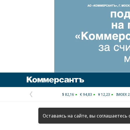
Коммерсантъ
$ 82,16
€ 94,83
¥ 12,23
IMOEX 2
Предыдущая
страница
Оставаясь на сайте, вы соглашаетесь 