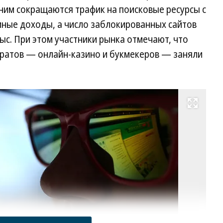
ляла около 6,5%, а в 2024 году достигла 13%, то
с ним сокращаются трафик на поисковые ресурсы с
свидетельствует об усложнении мошеннических
мные доходы, а число заблокированных сайтов
мышленников, считает эксперт по
ыс. При этом участники рынка отмечают, что
Андрей Раздымахо. «Если тренд сохранится, то в
ратов — онлайн-казино и букмекеров — заняли
 достичь 15−18%, но, скорее всего, рост
ия антифрод-систем»,— прогнозирует господин
Развернуть на весь экран
Фо
Се
Поделиться
Фа
/
Т
р. 10