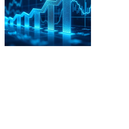
езентация
рвиса
ейро»
мпании
ндекс»
то:
орь
анко,
ммерсантъ