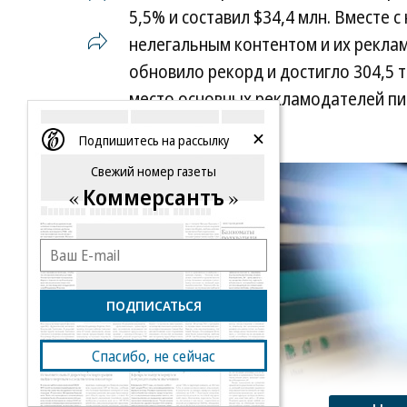
В 2023 году доля SIVT-фрода состав
5,5% и составил $34,4 млн. Вместе 
есть фактически удвоилась, и это 
нелегальным контентом и их рекла
схем, а не о росте количества злоу
обновило рекорд и достигло 304,5 т
кибербезопасности Angara Security 
место основных рекламодателей пи
2025 году уровень SIVT-фрода может
крупные бренды.
Подпишитесь на рассылку
замедлится из-за активного развит
Раздымахо.
Свежий номер газеты
Коммерсантъ
Олег Козырицкий
ПОДПИСАТЬСЯ
Газета «Коммерсантъ» №50
от 20.03.2025, ст
Спасибо, не сейчас
Подписывайтесь на тему:
Кибербезопасность