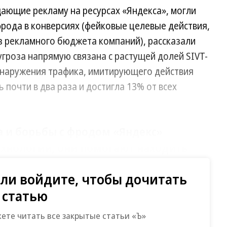
ающие рекламу на ресурсах «Яндекса», могли
фрода в конверсиях (фейковые целевые действия,
з рекламного бюджета компаний), рассказали
 угроза напрямую связана с растущей долей SIVT-
обнаружения трафика, имитирующего действия
 почти в два раза и достигла 13% от всех
 и борьбы с фродом «Яндекс»
ехнологии, они помогают находить
торых похожа на определенные ранее
ли войдите, чтобы дочитать
статью
ь определения фрода в реальном времени и
жете читать все закрытые статьи «Ъ»
 отключения кампаний из-за наплыва ботов. За