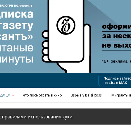
Реклама в «Ъ» www.kommersant.ru/ad
281,31
Что посмотреть в кино
Взрыв у Balzi Rossi
Мигранты в
с
правилами использования куки