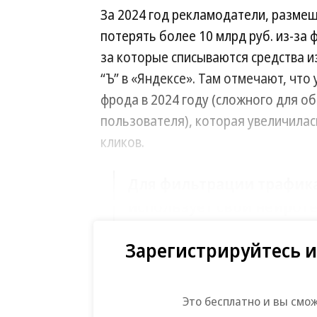
За 2024 год рекламодатели, размещ
потерять более 10 млрд руб. из-за 
за которые списываются средства и
“Ъ” в «Яндексе». Там отмечают, что
фрода в 2024 году (сложного для 
пользователя), которая увеличилась
кликов.
Для фильтрации трафика
использует свои нейрот
роботов, активность ко
Зарегистрируйтесь и
инциденты фрода.
В частности, так возросла точност
Это бесплатно и вы смо
практически были исключены случаи