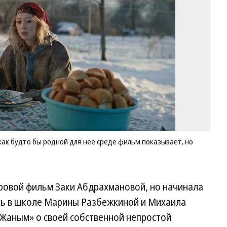
в
ка
бу
б
ро
дл
не
ср
ф
по
но
не
ут
Фо
как будто бы родной для нее среде фильм показывает, но
«Г
ф
гровой фильм Заки Абдрахмановой, но начинала
ась в школе Марины Разбежкиной и Михаила
 «Жаным» о своей собственной непростой