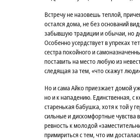
Встречу не назовешь теплой, причем
остался дома, не без оснований вид
забывшую традиции и обычаи, но 
Особенно усердствует в упреках те
сестра покойного и самоназначенны
поставить на место любую из невес
следящая за тем, «что скажут люди»
Но и сама Айко приезжает домой уж
но и к нападению. Единственная, с к
старенькая бабушка, хотя к той у г
сильные и дискомфортные чувства вы
ревность к молодой «заместительни
примириться с тем, что им досталас