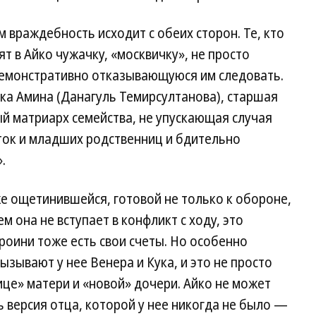
 враждебность исходит с обеих сторон. Те, кто
ят в Айко чужачку, «москвичку», не просто
демонстративно отказывающуюся им следовать.
тка Амина (Данагуль Темирсултанова), старшая
й матриарх семейства, не упускающая случая
ток и младших родственниц и бдительно
.
е ощетинившейся, готовой не только к обороне,
ем она не вступает в конфликт с ходу, это
ероини тоже есть свои счеты. Но особенно
зывают у нее Венера и Кука, и это не просто
це» матери и «новой» дочери. Айко не может
ь версия отца, которой у нее никогда не было —