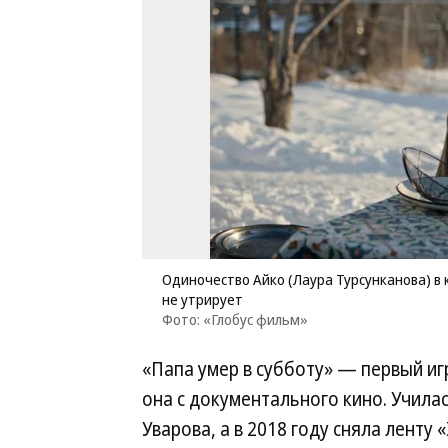
Одиночество Айко (Лаура Турсунканова) в 
не утрирует
Фото: «Глобус фильм»
«Папа умер в субботу» — первый и
она с документального кино. Учил
Уварова, а в 2018 году сняла ленту