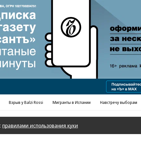
Реклама в «Ъ» www.kommersant.ru/ad
Взрыв у Balzi Rossi
Мигранты в Испании
Навстречу выборам
с
правилами использования куки