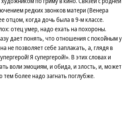
 художником по гриму в кино. Связей с родней
лючением редких звонков матери (Венера
е отцом, когда дочь была в 9-м классе.
ох: отец умер, надо ехать на похороны.
разу дает понять, что отношения с покойным у
а не позволяет себе заплакать, а, глядя в
упергерой! Я супергерой!». В этих словах и
ать воли эмоциям, и обида, и злость, и, может
ю тем более надо загнать поглубже.