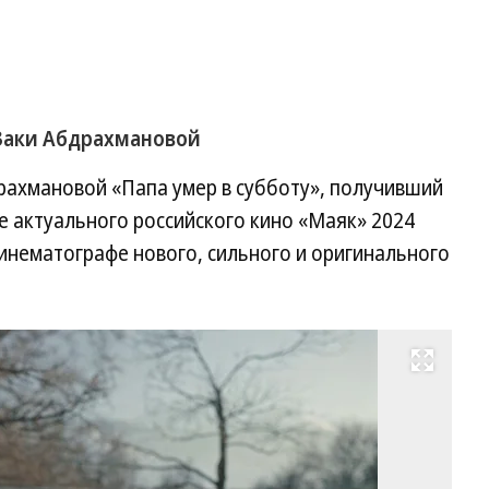
 Заки Абдрахмановой
рахмановой «Папа умер в субботу», получивший
е актуального российского кино «Маяк» 2024
инематографе нового, сильного и оригинального
Развернуть на весь экран
Од
Ай
(Л
Ту