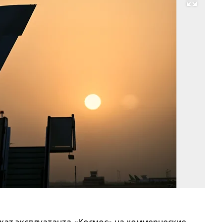
Развернуть на весь экран
Фо
Д
Аз
Ко