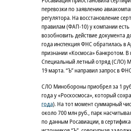
Росавиация приостановила сертифи
перевозки по заявлению авиакомпан
регулятора. На восстановление се
правилам (ФАП-10) у компании есть
возобновить действие документа до
года инспекция ФНС обратилась в 
признании «Космоса» банкротом. В 
Специальный летный отряд (СЛО) 
19 марта. “Ъ” направил запрос в ФНС
СЛО Минобороны приобрел за 1 руб
года у «Роскосмоса», который сохр
года
). На тот момент суммарный чи
около 700 млн руб., парк насчитывал
по данным Росавиации, в сертифика
источников “Ъ”, совокупная задолж