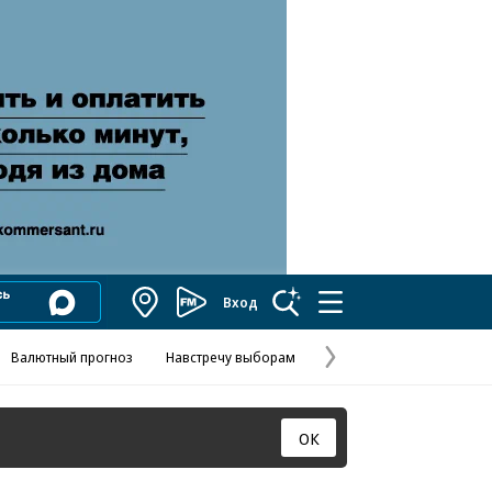
Вход
Коммерсантъ
FM
Валютный прогноз
Навстречу выборам
Скандал в FIFA
Названия опе
Колесников
Следующая
страница
ОК