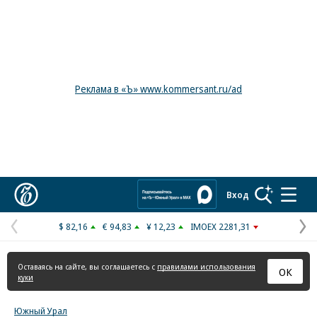
Реклама в «Ъ» www.kommersant.ru/ad
Коммерсантъ
Вход
$ 82,16
€ 94,83
¥ 12,23
IMOEX 2281,31
Предыдущая
С
страница
с
Оставаясь на сайте, вы соглашаетесь с
правилами использования
ОК
куки
Южный Урал