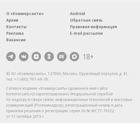
О «Коммерсанте»
Android
Архив
Обратная связь
Контакты
Правовая информация
Реклама
E-mail рассылки
Вакансии
18+
© АО «Коммерсантъ». 127006, Москва, Оружейный переулок д. 41,
тел. +7 (495) 797-69-70.
Сетевое издание «Коммерсантъ» (доменное имя сайта:
kommersant.ru) зарегистрировано Федеральной службой
по надзору в сфере связи, информационных технологий и массовых
коммуникаций (Роскомнадзор), регистрационный номер и дата
принятия решения о регистрации: серия
Эл № ФС77-76922
от 11 октября 2019 г.
Партнерские проекты/материалы, новости компаний, материалы
с пометкой «Промо» и «Официальное сообщение» опубликованы
на коммерческой основе.