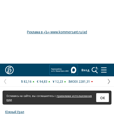
Реклама в «Ъ» www.kommersant.ru/ad
Коммерсантъ
Вход
$ 82,16
€ 94,83
¥ 12,23
IMOEX 2281,31
Предыдущая
С
страница
с
Оставаясь на сайте, вы соглашаетесь с
правилами использования
ОК
куки
Южный Урал