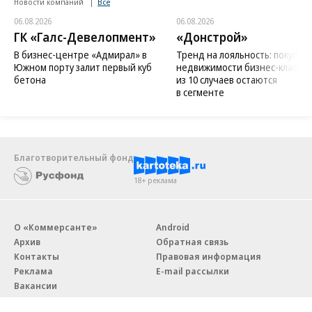
Новости компаний
Все
06.08.2026
06.08.2026
ГК «Галс-Девелопмент»
«Донстрой»
В бизнес-центре «Адмирал» в
Тренд на лояльность: покупат
Южном порту залит первый куб
недвижимости бизнес-класса в
бетона
из 10 случаев остаются
в сегменте
Благотворительный фонд
18+ реклама
О «Коммерсанте»
Android
Архив
Обратная связь
Контакты
Правовая информация
Реклама
E-mail рассылки
Вакансии