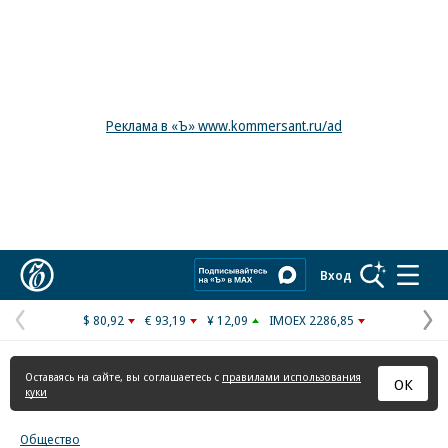
Реклама в «Ъ» www.kommersant.ru/ad
Коммерсантъ
Вход
$ 80,92
€ 93,19
¥ 12,09
IMOEX 2286,85
Предыдущая
С
страница
с
Оставаясь на сайте, вы соглашаетесь с
правилами использования
ОК
куки
Общество