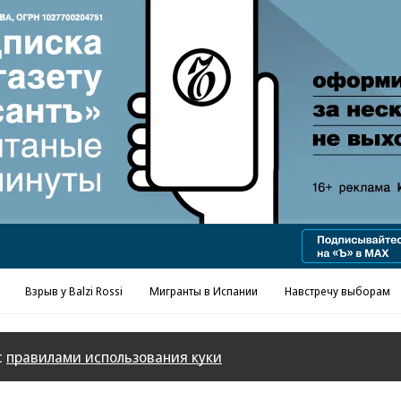
Реклама в «Ъ» www.kommersant.ru/ad
Взрыв у Balzi Rossi
Мигранты в Испании
Навстречу выборам
с
правилами использования куки