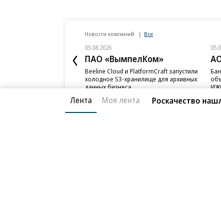
Новости компаний
Все
05.08.2026
05.
ПАО «ВымпелКом»
АО
Beeline Cloud и PlatformCraft запустили
Бан
холодное S3-хранилище для архивных
объ
данных бизнеса
ИЖС
Лента
Моя лента
Роскачество нашл
Благотворительный фонд
О «Коммер
Архив
Контакты
18+ реклама
© АО «Коммерсантъ». 127006, Москва, Оружейный пе
Сетевое издание «Коммерсантъ» (доменное имя сайт