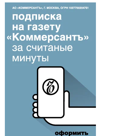
езидент
ранции
мманюэль
акрон