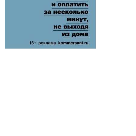
то:
rah
yssonnier
ol
uters