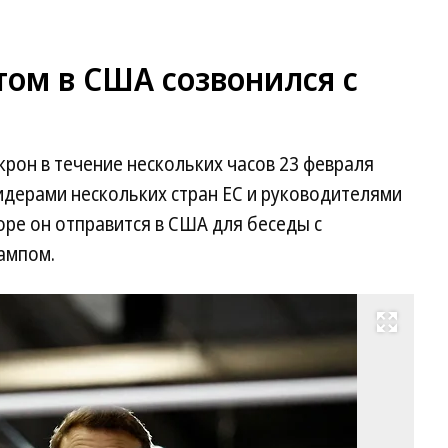
том в США созвонился с
он в течение нескольких часов 23 февраля
идерами нескольких стран ЕС и руководителями
оре он отправится в США для беседы с
ампом.
Развернуть на весь экран
Пр
Ф
Э
М