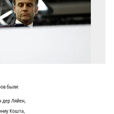
Фо
Sa
Me
/
Po
/
Re
ов были:
н дер Ляйен,
ониу Кошта,