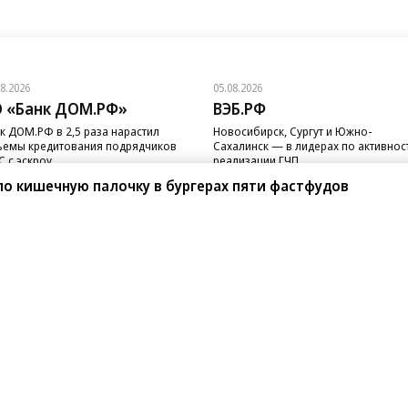
08.2026
05.08.2026
 «Банк ДОМ.РФ»
ВЭБ.РФ
к ДОМ.РФ в 2,5 раза нарастил
Новосибирск, Сургут и Южно-
емы кредитования подрядчиков
Сахалинск — в лидерах по активнос
 с эскроу
реализации ГЧП
о кишечную палочку в бургерах пяти фастфудов
санте»
Реклама
Обратная связь
Вакансии
Правовая информация
Android
E-mail рассылки
реулок д. 41,
тел. +7 (495) 797-69-70.
Партнерские проекты/матери
«Промо» и «Официальное со
а: kommersant.ru) зарегистрировано