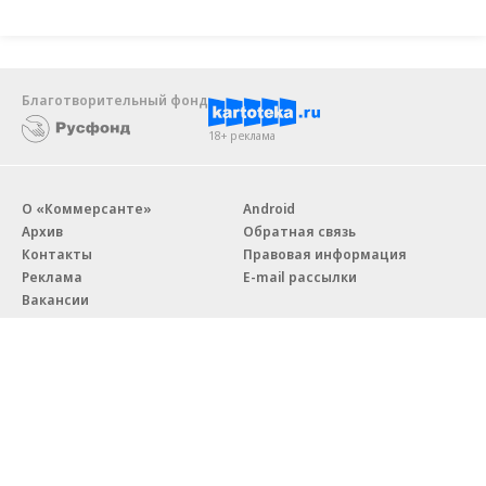
Благотворительный фонд
18+ реклама
О «Коммерсанте»
Android
Архив
Обратная связь
Контакты
Правовая информация
Реклама
E-mail рассылки
Вакансии
18+
© АО «Коммерсантъ». 127006, Москва, Оружейный переулок д. 41,
тел. +7 (495) 797-69-70.
Сетевое издание «Коммерсантъ» (доменное имя сайта: