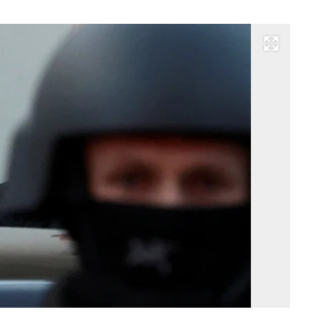
Развернуть на весь экран
Фо
Yv
H
/
Re