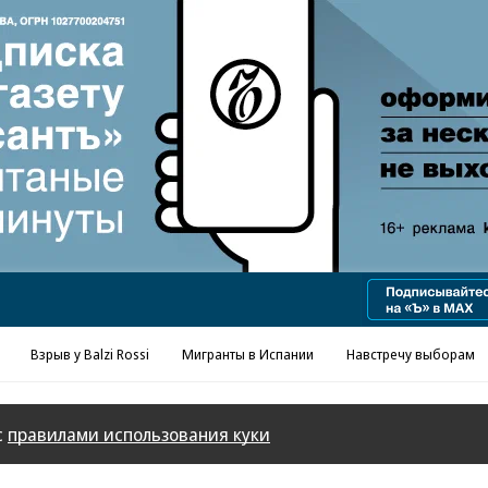
Реклама в «Ъ» www.kommersant.ru/ad
Взрыв у Balzi Rossi
Мигранты в Испании
Навстречу выборам
с
правилами использования куки