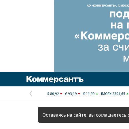
Коммерсантъ
$ 80,92
€ 93,19
¥ 11,99
IMOEX 2301,65
Предыдущая
страница
Оставаясь на сайте, вы соглашаетесь 