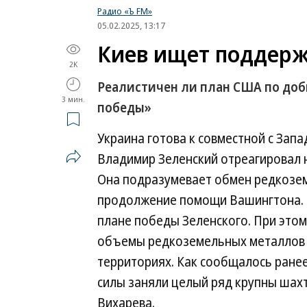
Радио «Ъ FM»
05.02.2025, 13:17
Киев ищет поддерж
2K
Реалистичен ли план США по доб
3 мин.
победы»
Украина готова к совместной с Зап
Владимир Зеленский отреагировал 
Она подразумевает обмен редкозем
продолжение помощи Вашингтона. Т
плане победы Зеленского. При этом
объемы редкоземельных металлов 
территориях. Как сообщалось ранее
силы заняли целый ряд крупны шах
Вихарева.