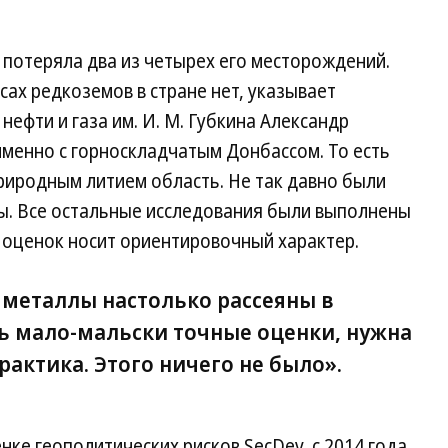
на потеряла два из четырех его месторождений.
ах редкоземов в стране нет, указывает
нефти и газа им. И. М. Губкина Александр
 именно с горноскладчатым Донбассом. То есть
риродным литием область. Не так давно были
. Все остальные исследования были выполнены
д оценок носит ориентировочный характер.
 металлы настолько рассеяны в
ь мало-мальски точные оценки, нужна
рактика. Этого ничего не было».
ке геополитических рисков SecDev, с 2014 года