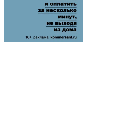
то:
es
erman
uters