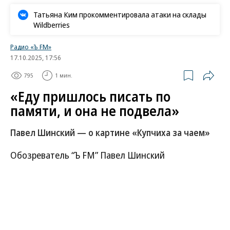
Татьяна Ким прокомментировала атаки на склады
Wildberries
Радио «Ъ FM»
17.10.2025, 17:56
795
1 мин.
«Еду пришлось писать по
памяти, и она не подвела»
Павел Шинский — о картине «Купчиха за чаем»
Обозреватель “Ъ FM” Павел Шинский
рассказывает историю создания известного
полотна.
Развернуть на