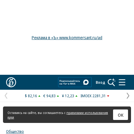
Реклама в «Ъ» www.kommersant.ru/ad
Коммерсантъ
Вход
$ 82,16
€ 94,83
¥ 12,23
IMOEX 2281,31
Предыдущая
С
страница
с
Оставаясь на сайте, вы соглашаетесь с
правилами использования
ОК
куки
Общество