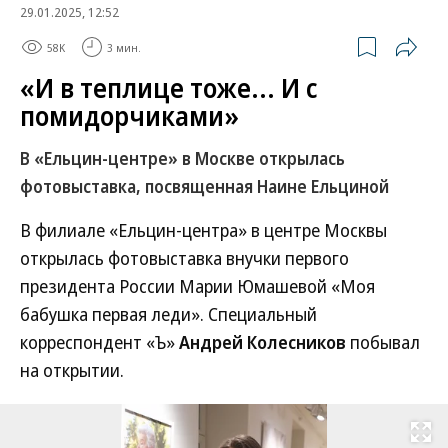
29.01.2025, 12:52
58K
3 мин.
«И в теплице тоже... И с
помидорчиками»
В «Ельцин-центре» в Москве открылась
фотовыставка, посвященная Наине Ельциной
В филиале «Ельцин-центра» в центре Москвы
открылась фотовыставка внучки первого
президента России Марии Юмашевой «Моя
бабушка первая леди». Специальный
корреспондент «Ъ»
Андрей Колесников
побывал
на открытии.
Развернуть на