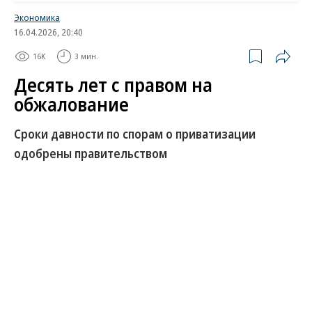
Экономика
16.04.2026, 20:40
16K
3 мин.
Десять лет с правом на
обжалование
Сроки давности по спорам о приватизации
одобрены правительством
Белый дом одобрил и внес в Госдуму
законопроект, ограничивающий возможность
оспаривания сделок приватизации,— срок
давности в любом случае составит не более
десяти лет с момента выбытия имущества из
собственности государства. Норма не будет
распространяться на антикоррупционные и