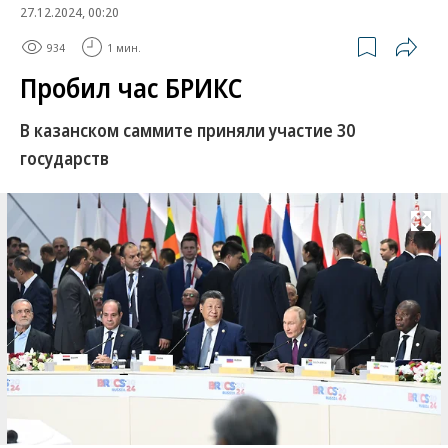
27.12.2024, 00:20
934
1 мин.
Пробил час БРИКС
В казанском саммите приняли участие 30
государств
Развернуть на