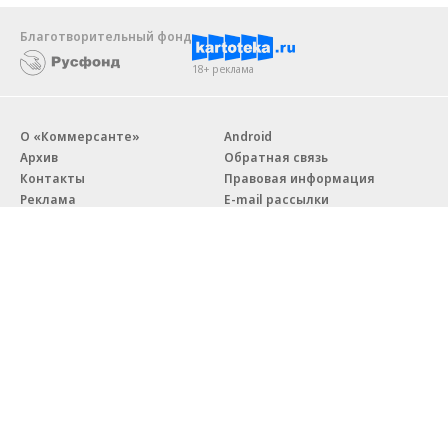
Благотворительный фонд
18+ реклама
О «Коммерсанте»
Android
Архив
Обратная связь
Контакты
Правовая информация
Реклама
E-mail рассылки
Вакансии
18+
© АО «Коммерсантъ». 127006, Москва, Оружейный переулок д. 41,
тел. +7 (495) 797-69-70.
Сетевое издание «Коммерсантъ» (доменное имя сайта:
kommersant.ru) зарегистрировано Федеральной службой
по надзору в сфере связи, информационных технологий и массовых
коммуникаций (Роскомнадзор), регистрационный номер и дата
принятия решения о регистрации: серия
Эл № ФС77-76922