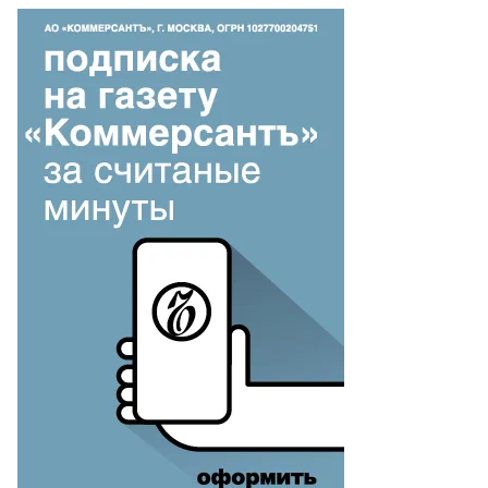
то:
митрий
ханин,
ммерсантъ