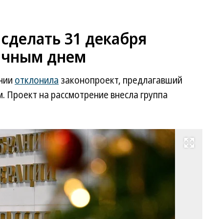
 сделать 31 декабря
ичным днем
ении
отклонила
законопроект, предлагавший
. Проект на рассмотрение внесла группа
Развернуть на весь экран
Фо
Д
Ду
Ко