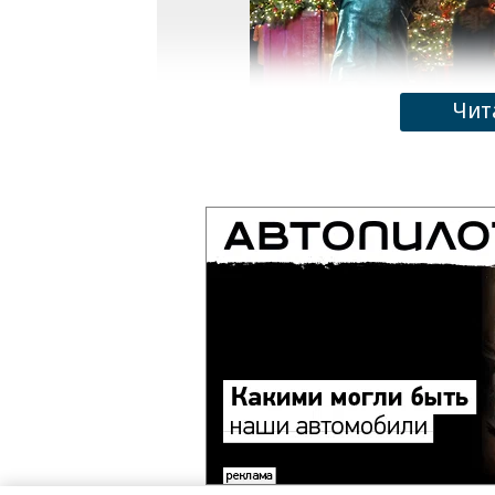
Чит
Фото: Василий Шитов, Коммерсантъ
Майские выходные также окажутся пр
По три дня будут отдыхать на 23 фе
Ранее
депутат Госдумы Ярослав Нил
закрепить длинные январские кани
«Опоры России» Дмитрий Пищальни