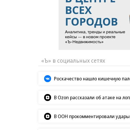
«Ъ» в социальных сетях
Роскачество нашло кишечную пало
В Ozon рассказали об атаке на ло
В ООН прокомментировали удары В