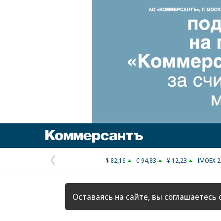
Коммерсантъ
$ 82,16
€ 94,83
¥ 12,23
IMOEX 2
Предыдущая
страница
Оставаясь на сайте, вы соглашаетесь 