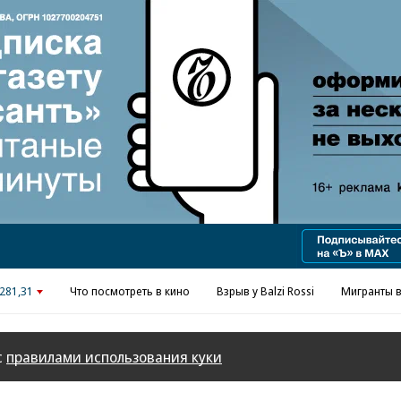
Реклама в «Ъ» www.kommersant.ru/ad
281,31
Что посмотреть в кино
Взрыв у Balzi Rossi
Мигранты в
с
правилами использования куки