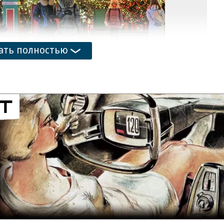
ать полностью
одолжительными: с 1 по 3 мая и с 9 по 11 мая.
враля, 8 марта и 12 июня (День России).
ов отмечал, что правительство может
кулы официально. На этом фоне вице-президент
ков предложил альтернативу — сократить