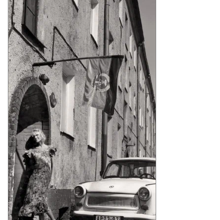
то:
силий
тов,
ммерсантъ