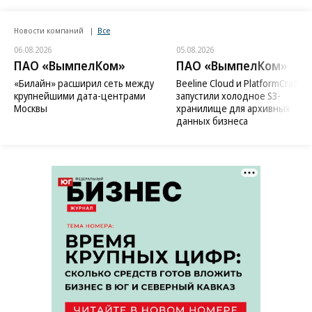
Новости компаний
Все
06.08.2026
05.08.2026
ПАО «ВымпелКом»
ПАО «ВымпелКом»
«Билайн» расширил сеть между
Beeline Cloud и PlatformCraft
крупнейшими дата-центрами
запустили холодное S3-
Москвы
хранилище для архивных
данных бизнеса