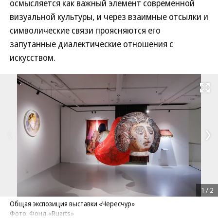
осмысляется как важный элемент современной
визуальной культуры, и через взаимные отсылки и
символические связи проясняются его
запутанные диалектические отношения с
искусством.
Развернуть на
1
/
2
Общая экспозиция выставки «Чересчур»
Фото: Фонд «Ruarts»