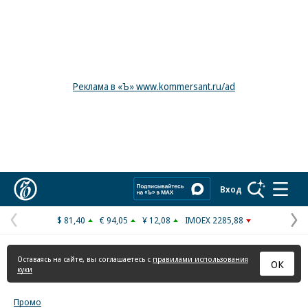
Реклама в «Ъ» www.kommersant.ru/ad
Коммерсантъ
Вход
$ 81,40
€ 94,05
¥ 12,08
IMOEX 2285,88
Предыдущая
С
страница
с
Оставаясь на сайте, вы соглашаетесь с
правилами использования
ОК
куки
Промо