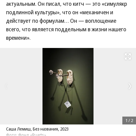
актуальным. Он писал, что китч — это «симулякр
подлинной культуры», что он «механичен и
действует по формулам… Он — воплощение
всего, что является поддельным в жизни нашего
времени».
Развернуть на
1
/
2
Саша Лемиш, Без названия, 2023
Фото: Фонд «Ruarts»