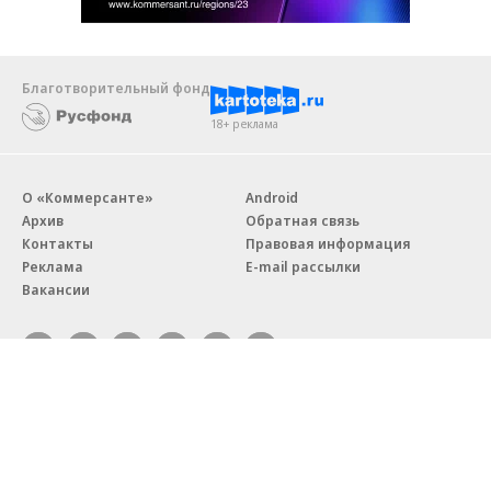
Благотворительный фонд
18+ реклама
О «Коммерсанте»
Android
Архив
Обратная связь
Контакты
Правовая информация
Реклама
E-mail рассылки
Вакансии
18+
© АО «Коммерсантъ». 127006, Москва, Оружейный переулок д. 41,
тел. +7 (495) 797-69-70.
Сетевое издание «Коммерсантъ» (доменное имя сайта:
kommersant.ru) зарегистрировано Федеральной службой