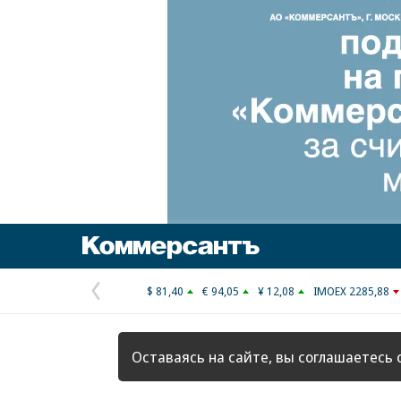
Коммерсантъ
$ 81,40
€ 94,05
¥ 12,08
IMOEX 2285,88
Предыдущая
страница
Оставаясь на сайте, вы соглашаетесь 