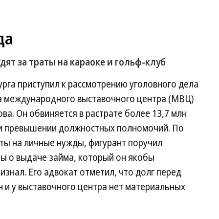
да
дят за траты на караоке и гольф-клуб
рга приступил к рассмотрению уголовного дела
а международного выставочного центра (МВЦ)
ва. Он обвиняется в растрате более 13,7 млн
ы и превышении должностных полномочий. По
аты на личные нужды, фигурант поручил
ы о выдаче займа, который он якобы
ризнал. Его адвокат отметил, что долг перед
 и у выставочного центра нет материальных
.