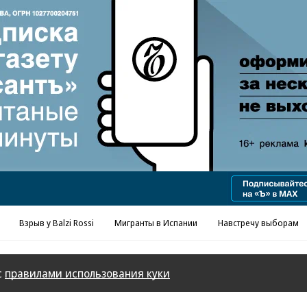
Реклама в «Ъ» www.kommersant.ru/ad
Взрыв у Balzi Rossi
Мигранты в Испании
Навстречу выборам
с
правилами использования куки