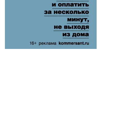
орь
нилов
лева)
вокат
митрий
решников
то:
арина
лдавская,
ммерсантъ