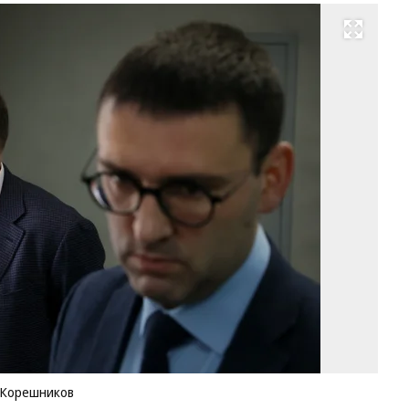
Развернуть на весь экран
Иг
Да
(с
и
ад
Д
Ко
Фо
М
Мо
Ко
й Корешников