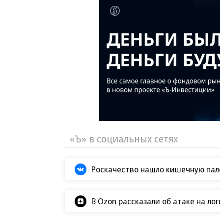
«Ъ» в социальных сетях
Роскачество нашло кишечную пало
В Ozon рассказали об атаке на ло