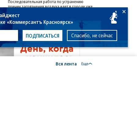
Последовательная работа по устранению
причин загрязнения воздуха идет в городе уже
вторую пятилетку
дайджест
лке «Коммерсантъ Красноярск»
Спасибо, не сейчас
ПОДПИСАТЬСЯ
Вся лента
Еще