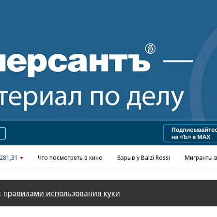
Реклама в «Ъ» www.kommersant.ru/ad
281,31
Что посмотреть в кино
Взрыв у Balzi Rossi
Мигранты в
с
правилами использования куки