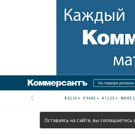
Коммерсантъ
На главную региона
$ 82,16
€ 94,83
¥ 12,23
IMOEX 2
Предыдущая
страница
Оставаясь на сайте, вы соглашаетесь 