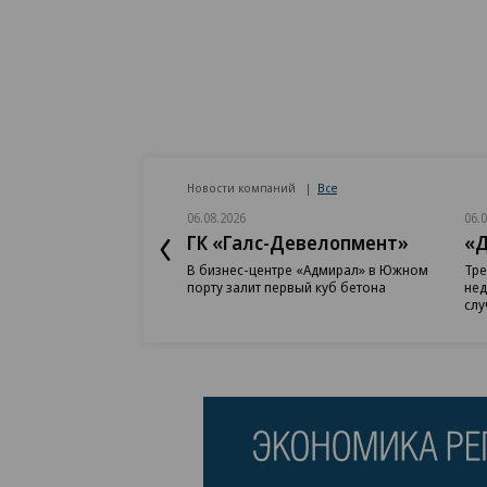
Новости компаний
Все
06.08.2026
06.
ГК «Галс-Девелопмент»
«Д
В бизнес-центре «Адмирал» в Южном
Тре
порту залит первый куб бетона
нед
слу