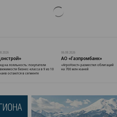
08.2026
06.08.2026
онстрой»
АО «Газпромбанк»
нд на лояльность: покупатели
«АгроНэкст» разместил облигаций
вижимости бизнес-класса в 9 из 10
на 700 млн юаней
чаев остаются в сегменте