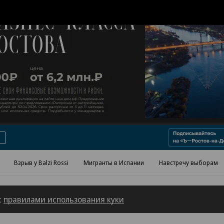
Реклама в «Ъ» www.kommersant.ru/ad
Взрыв у Balzi Rossi
Мигранты в Испании
Навстречу выборам
с
правилами использования куки