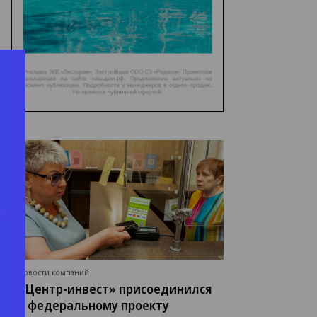
Фото: телеграм-канал Вениамина Кондратьева
Фото: телеграм-канал Вениамина Кондратьева
Новости компаний
«Центр-инвест» присоединился
к федеральному проекту