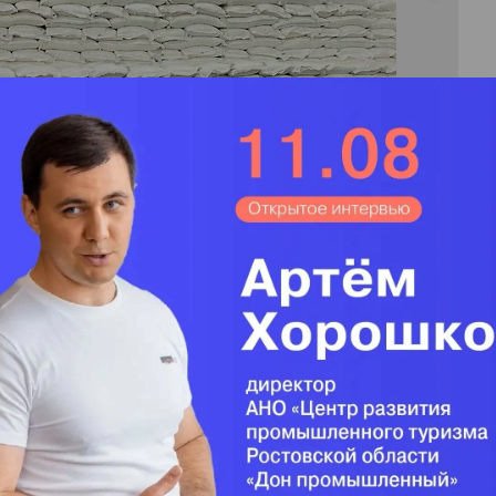
1
/
3
тьева
у сахара поступило почти восемь млн т сахарной
Краснодарского края в общероссийском объеме