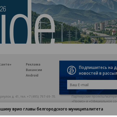
санте»
Реклама
Обратная связь
Подпишитесь на 
Вакансии
Правовая информация
новостей в рассы
Android
E-mail рассылки
реулок д. 41,
тел. +7 (495) 797-69-70.
Партнерские проекты/матери
«Промо» и «Официальное со
а: kommersant.ru) зарегистрировано
ашину врио главы белгородского муниципалитета
нформационных технологий
На kommersant.ru применяют
ционный номер и дата принятия