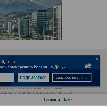
18+
дайджест
лке «Коммерсантъ Ростов-на-Дону»
Спасибо, не сейчас
ПОДПИСАТЬСЯ
алы, новости компаний, материалы с пометкой
общение» опубликованы на коммерческой основе.
Вся лента
ся рекомендательные технологии.
Подробнее
Еще