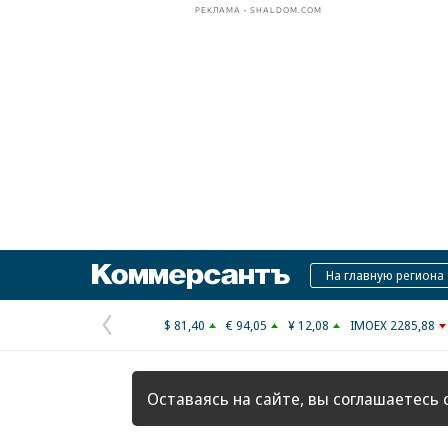
РЕКЛАМА • SHALDOM.COM
Коммерсантъ
На главную региона
$ 81,40
€ 94,05
¥ 12,08
IMOEX 2285,88
Предыдущая
страница
Оставаясь на сайте, вы соглашаетесь 