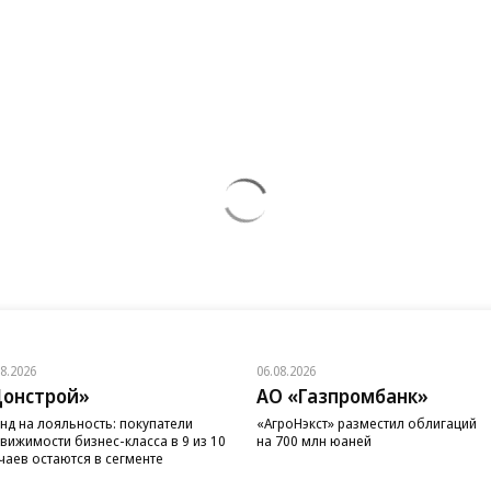
08.2026
06.08.2026
онстрой»
АО «Газпромбанк»
нд на лояльность: покупатели
«АгроНэкст» разместил облигаций
вижимости бизнес-класса в 9 из 10
на 700 млн юаней
чаев остаются в сегменте