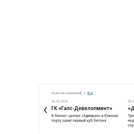
Новости компаний
Все
06.08.2026
06.
ГК «Галс-Девелопмент»
«Д
В бизнес-центре «Адмирал» в Южном
Тре
порту залит первый куб бетона
нед
слу