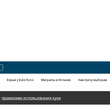
Реклама в «Ъ» www.kommersant.ru/ad
Взрыв у Balzi Rossi
Мигранты в Испании
Навстречу выборам
с
правилами использования куки