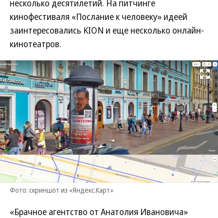
несколько десятилетий. На питчинге
кинофестиваля «Послание к человеку» идеей
заинтересовались KION и еще несколько онлайн-
кинотеатров.
Развернуть на
Фото: скриншот из «Яндекс.Карт»
«Брачное агентство от Анатолия Ивановича»