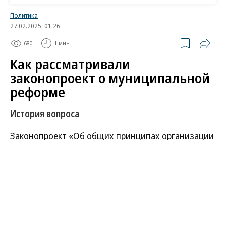
Политика
27.02.2025, 01:26
680
1 мин.
Как рассматривали
законопроект о муниципальной
реформе
История вопроса
Законопроект «Об общих принципах организации
местного самоуправления в единой системе
публичной власти» был внесен в Госдуму 16
декабря 2021 года председателями комитетов
Совета федерации и Думы по госстроительству
Андреем Клишасом и Павлом Крашенинниковым.
Он был разработан в развитие положений