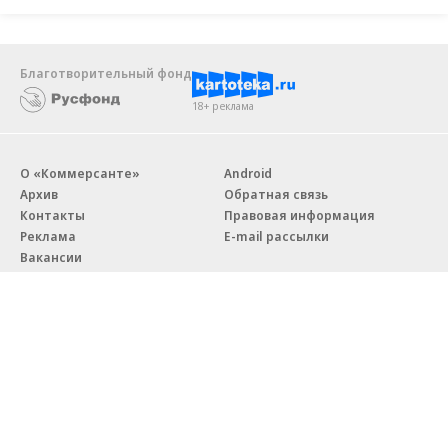
Благотворительный фонд
18+ реклама
О «Коммерсанте»
Android
Архив
Обратная связь
Контакты
Правовая информация
Реклама
E-mail рассылки
Вакансии
18+
© АО «Коммерсантъ». 127006, Москва, Оружейный переулок д. 41,
тел. +7 (495) 797-69-70.
Сетевое издание «Коммерсантъ» (доменное имя сайта:
kommersant.ru) зарегистрировано Федеральной службой