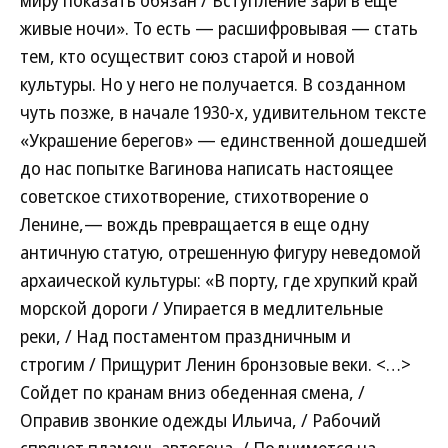
миру показать обязан / Вступление зари в еще
живые ночи». То есть — расшифровывая — стать
тем, кто осуществит союз старой и новой
культуры. Но у него не получается. В созданном
чуть позже, в начале 1930-х, удивительном тексте
«Украшение берегов» — единственной дошедшей
до нас попытке Вагинова написать настоящее
советское стихотворение, стихотворение о
Ленине,— вождь превращается в еще одну
античную статую, отрешенную фигуру неведомой
архаической культуры: «В порту, где хрупкий край
морской дороги / Упирается в медлительные
реки, / Над постаментом праздничным и
строгим / Прищурит Ленин бронзовые веки. <…>
Сойдет по кранам вниз обеденная смена, /
Оправив звонкие одежды Ильича, / Рабочий