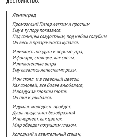
достоинство.
Ленинград
Промозглый Питер легким и простым
Ему в ту пору показался.
Под солнцем сладостным, под небом голубым
Он весь в прозрачности купался.
И липкость воздуха и черные утра,
И фонари, стоящие, как слезы,
И липкотеплые ветра
Ему казались лепестками розы.
И он стоял, и в северный цветок,
Как соловей, все более влюблялся,
И воздух за глотком глоток
Он пил и улыбался.
И думал: молодость пройдет,
Душа предстанет безобразной
И почернеет, как цветок,
Мир обведет потухшим глазом.
Холодный и язвительный стакан,