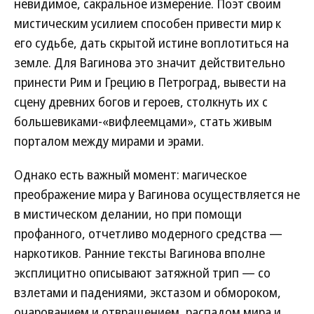
невидимое, сакральное измерение. Поэт своим
мистическим усилием способен привести мир к
его судьбе, дать скрытой истине воплотиться на
земле. Для Вагинова это значит действительно
принести Рим и Грецию в Петроград, вывести на
сцену древних богов и героев, столкнуть их с
большевиками-«вифлеемцами», стать живым
порталом между мирами и эрами.
Однако есть важный момент: магическое
преображение мира у Вагинова осуществляется не
в мистическом делании, но при помощи
профанного, отчетливо модерного средства —
наркотиков. Ранние тексты Вагинова вполне
эксплицитно описывают затяжной трип — со
взлетами и падениями, экстазом и обмороком,
очарованием и отвращением, распадом мира и