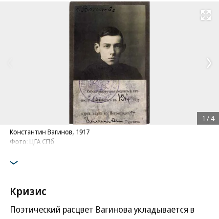
Развернуть на
1
/
4
Константин Вагинов, 1917
Фото: ЦГА СПб
Кризис
Поэтический расцвет Вагинова укладывается в