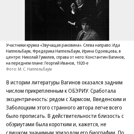
Участники кружка «Звучащая раковина». Слева направо: Ида
Наппельбаум, Фредерика Наппельбаум, Ирина Одоевцева, в
центре: Николай Гумилев, справа от него: Константин Вагинов,
на переднем плане: Георгий Иванов, 1920-е
Фото: М. С. Наппельбаум
В истории литературы Вагинов оказался задним
числом прикрепленным к ОБЭРИУ. Сработала
эксцентричность: рядом с Хармсом, Введенским и
Заболоцким этого странного автора легче всего
было прописать. В действительности близость с
обэриутами была коротким и, кажется, не
слишком значимым эпизодом его биографии. По