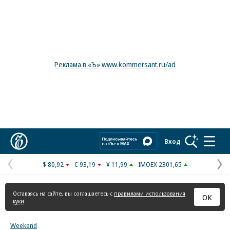
Реклама в «Ъ» www.kommersant.ru/ad
Коммерсантъ
Вход
$ 80,92
€ 93,19
¥ 11,99
IMOEX 2301,65
Предыдущая
С
страница
с
Оставаясь на сайте, вы соглашаетесь с
правилами использования
ОК
куки
Weekend