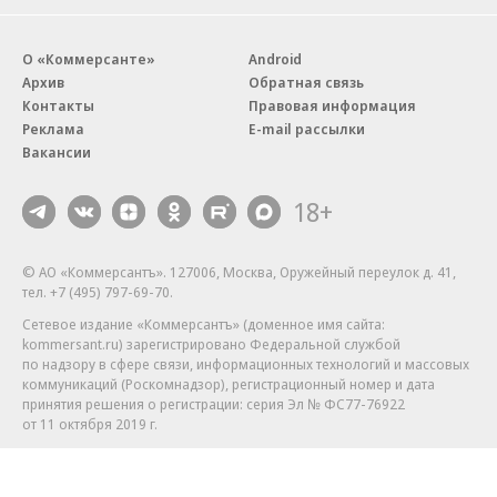
О «Коммерсанте»
Android
Архив
Обратная связь
Контакты
Правовая информация
Реклама
E-mail рассылки
Вакансии
18+
© АО «Коммерсантъ». 127006, Москва, Оружейный переулок д. 41,
тел. +7 (495) 797-69-70.
Сетевое издание «Коммерсантъ» (доменное имя сайта:
kommersant.ru) зарегистрировано Федеральной службой
по надзору в сфере связи, информационных технологий и массовых
коммуникаций (Роскомнадзор), регистрационный номер и дата
принятия решения о регистрации: серия
Эл № ФС77-76922
от 11 октября 2019 г.
Партнерские проекты/материалы, новости компаний, материалы
с пометкой «Промо» и «Официальное сообщение» опубликованы
на коммерческой основе.