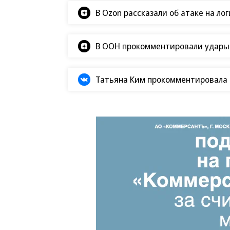
В Ozon рассказали об атаке на ло
В ООН прокомментировали удары В
Татьяна Ким прокомментировала а