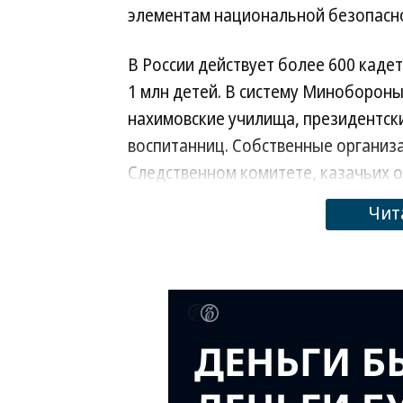
элементам национальной безопасно
В России действует более 600 каде
1 млн детей. В систему Минобороны
нахимовские училища, президентски
воспитанниц. Собственные организ
Следственном комитете, казачьих 
Чит
Следующим этапом должно стать ут
Она определит единые механизмы о
государственной службе, требован
преподавания.
Представители кадетского сообщес
регулирования привело к различия