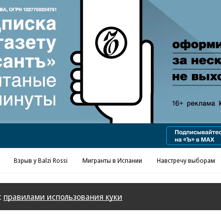
Реклама в «Ъ» www.kommersant.ru/ad
Взрыв у Balzi Rossi
Мигранты в Испании
Навстречу выборам
с
правилами использования куки