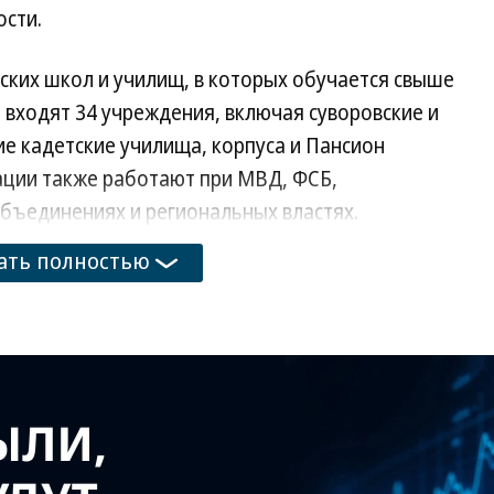
сти.
тских школ и училищ, в которых обучается свыше
 входят 34 учреждения, включая суворовские и
е кадетские училища, корпуса и Пансион
ации также работают при МВД, ФСБ,
объединениях и региональных властях.
ать полностью
верждение концепции кадетского образования.
бучения несовершеннолетних, подготовки к
ия к содержанию программ и методикам
тва отмечают, что отсутствие общего
м между учреждениями. В части школ кадетская