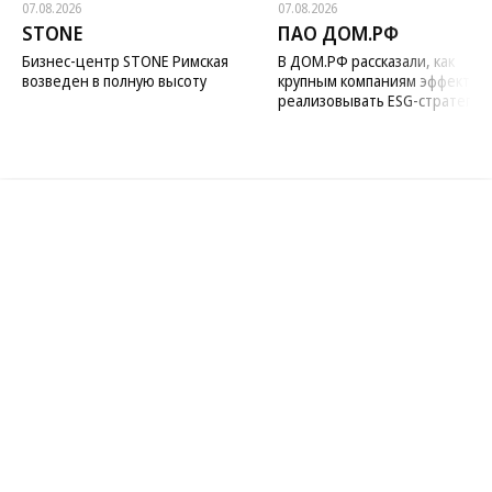
Новости компаний
Все
07.08.2026
07.08.2026
STONE
ПАО ДОМ.РФ
Бизнес-центр STONE Римская
В ДОМ.РФ рассказали, как
возведен в полную высоту
крупным компаниям эффектив
реализовывать ESG-стратегию
Благотворительный фонд
18+ реклама
О «Коммерсанте»
Android
Архив
Обратная связь
Контакты
Правовая информация
Реклама
E-mail рассылки
Вакансии