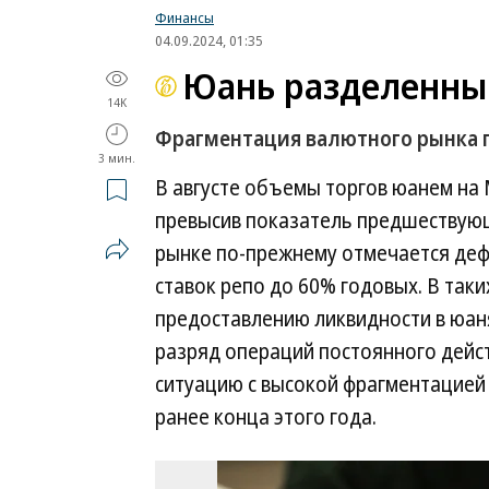
Финансы
04.09.2024, 01:35
Юань разделенны
14K
Фрагментация валютного рынка п
3 мин.
В августе объемы торгов юанем на М
превысив показатель предшествующ
рынке по-прежнему отмечается дефи
ставок репо до 60% годовых. В таки
предоставлению ликвидности в юан
разряд операций постоянного дейст
ситуацию с высокой фрагментацией
ранее конца этого года.