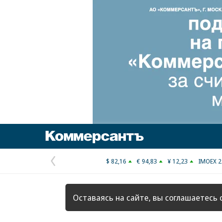
Коммерсантъ
$ 82,16
€ 94,83
¥ 12,23
IMOEX 2
Предыдущая
страница
Оставаясь на сайте, вы соглашаетесь 