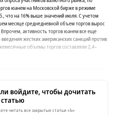
ых опроса участников валютного рынка, по
оргов юанем на Московской бирже в режиме
уб., что на 16% выше значений июля. С учетом
шем месяце среднедневной объем торгов вырос
. Впрочем, активность торгов юанем все еще
о введения жестких американских санкций против
ежемесячные объемы торгов составляли 2,4–
Развернуть на весь экран
ли войдите, чтобы дочитать
статью
жете читать все закрытые статьи «Ъ»