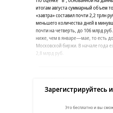
По оценке “Ъ”, основанной на данн
итогам августа суммарный объем т
«завтра» составил почти 2,2 трлн р
меньшего количества дней в минув
почти на четверть, до 106 млрд руб
ниже, чем в январе—мае, то есть д
Московской биржи. В начале года 
2,8 млрд руб.
Зарегистрируйтесь и
Это бесплатно и вы смо