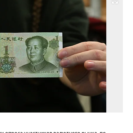
Развернуть на весь экран
Фо
Ал
Ка
Ко