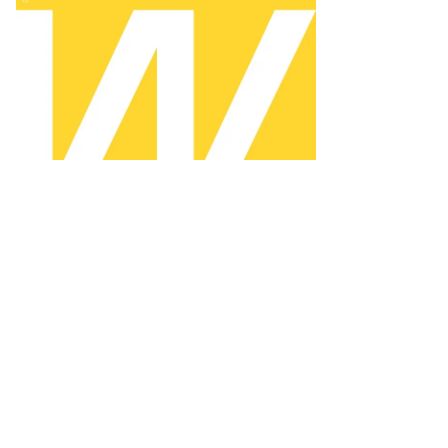
то:
ександр
заков,
ммерсантъ