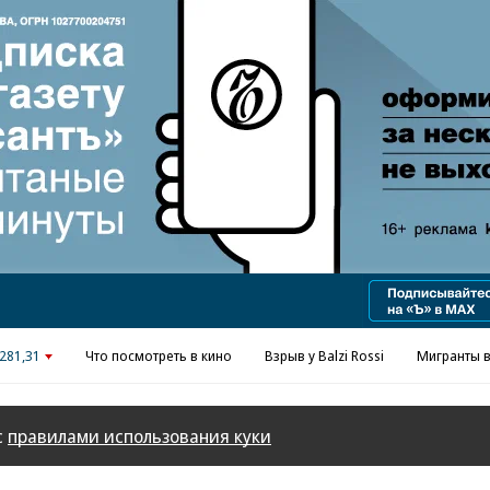
Реклама в «Ъ» www.kommersant.ru/ad
281,31
Что посмотреть в кино
Взрыв у Balzi Rossi
Мигранты в
с
правилами использования куки