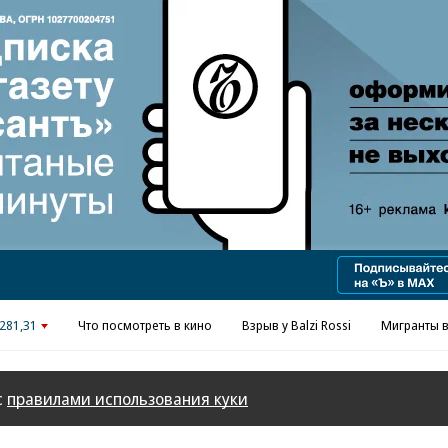
Реклама в «Ъ» www.kommersant.ru/ad
281,31
Что посмотреть в кино
Взрыв у Balzi Rossi
Мигранты в
с
правилами использования куки