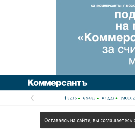
Коммерсантъ
$ 82,16
€ 94,83
¥ 12,23
IMOEX 2
Предыдущая
страница
Оставаясь на сайте, вы соглашаетесь 