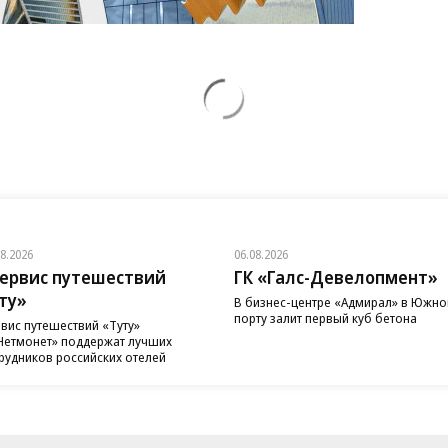
08.2026
06.08.2026
ервис путешествий
ГК «Галс-Девелопмент»
ту»
В бизнес-центре «Адмирал» в Южн
порту залит первый куб бетона
вис путешествий «Туту»
Нетмонет» поддержат лучших
рудников российских отелей