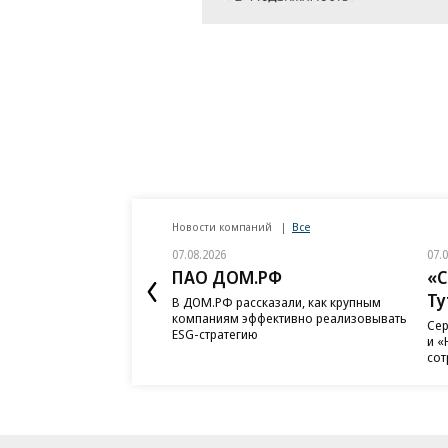
Новости компаний
Все
07.08.2026
07.
ПАО ДОМ.РФ
«С
Ту
В ДОМ.РФ рассказали, как крупным
компаниям эффективно реализовывать
Сер
ESG-стратегию
и «
сот