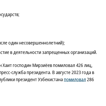
сударств;
исле один несовершеннолетний);
астие в деятельности запрещенных организаций.
н Хаит господин Мирзиёев помиловал 426 лиц,
пресс-служба президента. В августе 2023 года в
публики президент Узбекистана
помиловал
286