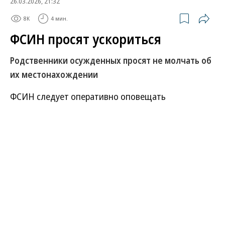
26.03.2026, 21:32
8K
4 мин.
ФСИН просят ускориться
Родственники осужденных просят не молчать об
их местонахождении
ФСИН следует оперативно оповещать
родственников осужденных об их перемещениях
между СИЗО и колониями, например, с помощью
портала «Госуслуги» и СМС-сообщений. Такую
инициативу выдвинула член президентского
Совета по правам человека (СПЧ) Ева Меркачева.
Это предложение было сделано на фоне
заявлений семьи заключенного Никиты Журавеля
о невозможности связаться с ним более трех
месяцев. ФСИН отрицает «бесследное