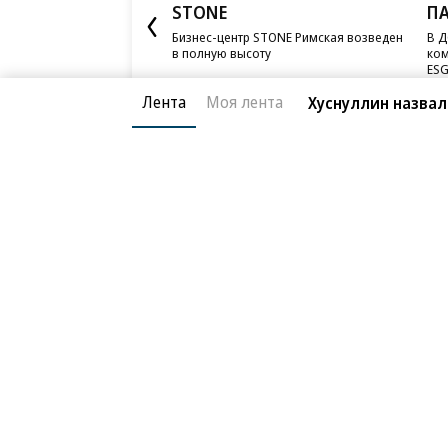
STONE
П
Бизнес-центр STONE Римская возведен
В Д
в полную высоту
ком
ESG
Лента
Моя лента
Хуснуллин назвал
Благотворительный фонд
О «Коммер
Архив
Контакты
18+ реклама
© АО «Коммерсантъ». 127006, Москва, Оружейный пе
Сетевое издание «Коммерсантъ» (доменное имя сайт
Федеральной службой по надзору в сфере связи, и
и массовых коммуникаций (Роскомнадзор), регистра
решения о регистрации: серия
Эл № ФС77-76922
от 1