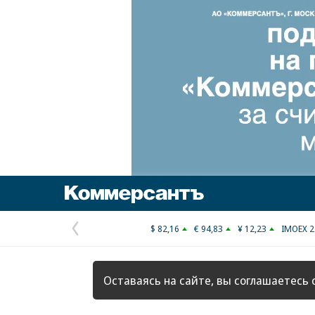
Коммерсантъ
$ 82,16
€ 94,83
¥ 12,23
IMOEX 2
Предыдущая
страница
Оставаясь на сайте, вы соглашаетесь 