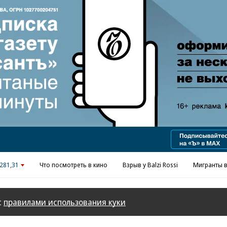
Реклама в «Ъ» www.kommersant.ru/ad
281,31
Что посмотреть в кино
Взрыв у Balzi Rossi
Мигранты в
с
правилами использования куки