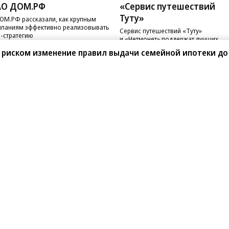
АО ДОМ.РФ
«Сервис путешествий
Туту»
ОМ.РФ рассказали, как крупным
паниям эффективно реализовывать
Сервис путешествий «Туту»
-стратегию
и «Нетмонет» поддержат лучших
сотрудников российских отелей
 риском изменение правил выдачи семейной ипотеки до
санте»
Реклама
Обратная связь
Вакансии
Правовая информация
Android
E-mail рассылки
реулок д. 41,
тел. +7 (495) 797-69-70.
Партнерские проекты/матери
«Промо» и «Официальное со
а: kommersant.ru) зарегистрировано
нформационных технологий
На kommersant.ru применяют
ционный номер и дата принятия
1 октября 2019 г.