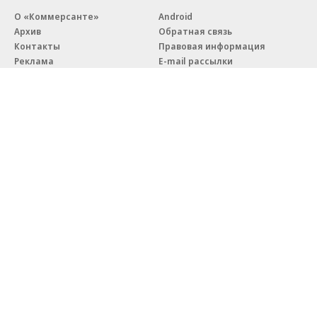
О «Коммерсанте»
Android
Архив
Обратная связь
Контакты
Правовая информация
Реклама
E-mail рассылки
Вакансии
18+
© АО «Коммерсантъ». 127006, Москва, Оружейный переулок д. 41,
тел. +7 (495) 797-69-70.
Сетевое издание «Коммерсантъ» (доменное имя сайта:
kommersant.ru) зарегистрировано Федеральной службой
по надзору в сфере связи, информационных технологий и массовых
коммуникаций (Роскомнадзор), регистрационный номер и дата
принятия решения о регистрации: серия
Эл № ФС77-76922
от 11 октября 2019 г.
Партнерские проекты/материалы, новости компаний, материалы
с пометкой «Промо» и «Официальное сообщение» опубликованы
на коммерческой основе.
На kommersant.ru применяются рекомендательные технологии.