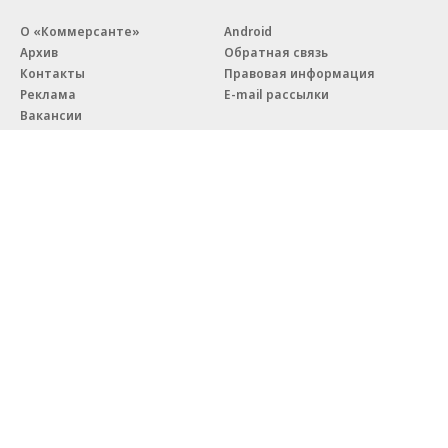
О «Коммерсанте»
Android
Архив
Обратная связь
Контакты
Правовая информация
Реклама
E-mail рассылки
Вакансии
18+
© АО «Коммерсантъ». 127006, Москва, Оружейный переулок д. 41,
тел. +7 (495) 797-69-70.
Сетевое издание «Коммерсантъ» (доменное имя сайта:
kommersant.ru) зарегистрировано Федеральной службой
по надзору в сфере связи, информационных технологий и массовых
коммуникаций (Роскомнадзор), регистрационный номер и дата
принятия решения о регистрации: серия
Эл № ФС77-76922
от 11 октября 2019 г.
Партнерские проекты/материалы, новости компаний, материалы
с пометкой «Промо» и «Официальное сообщение» опубликованы
на коммерческой основе.