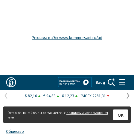
Реклама в «Ъ» www.kommersant.ru/ad
Коммерсантъ
Вход
$ 82,16
€ 94,83
¥ 12,23
IMOEX 2281,31
Предыдущая
С
страница
с
Оставаясь на сайте, вы соглашаетесь с
правилами использования
ОК
куки
Общество