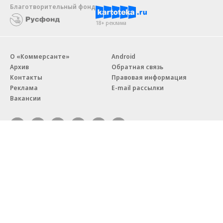
Благотворительный фонд
18+ реклама
О «Коммерсанте»
Android
Архив
Обратная связь
Контакты
Правовая информация
Реклама
E-mail рассылки
Вакансии
18+
© АО «Коммерсантъ». 127006, Москва, Оружейный переулок д. 41,
тел. +7 (495) 797-69-70.
Сетевое издание «Коммерсантъ» (доменное имя сайта:
kommersant.ru) зарегистрировано Федеральной службой
по надзору в сфере связи, информационных технологий и массовых
коммуникаций (Роскомнадзор), регистрационный номер и дата
принятия решения о регистрации: серия
Эл № ФС77-76922
от 11 октября 2019 г.