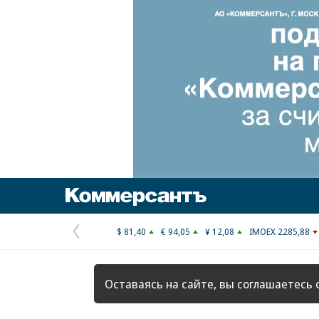
Коммерсантъ
$ 81,40
€ 94,05
¥ 12,08
IMOEX 2285,88
Предыдущая
страница
Оставаясь на сайте, вы соглашаетесь 