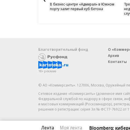
В бизнес-центре «Адмирал» в Южном
Тре
порту залит первый куб бетона
нед
слу
Благотворительный фонд
О «Коммер
Архив
Контакты
18+ реклама
© АО «Коммерсантъ». 127006, Москва, Оружейный пе
Сетевое издание «Коммерсантъ» (доменное имя сайт
Федеральной службой по надзору в сфере связи, и
и массовых коммуникаций (Роскомнадзор), регистра
решения о регистрации: серия
Эл № ФС77-76922
от 1
Лента
Моя лента
Bloomberg: кибе