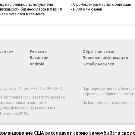
нд на лояльность: покупатели
«АгроНэкст» разместил облигаций
вижимости бизнес-класса в 9 из 10
на 700 млн юаней
чаев остаются в сегменте
санте»
Реклама
Обратная связь
Вакансии
Правовая информация
Android
E-mail рассылки
реулок д. 41,
тел. +7 (495) 797-69-70.
Партнерские проекты/матери
«Промо» и «Официальное со
а: kommersant.ru) зарегистрировано
нформационных технологий
На kommersant.ru применяют
ционный номер и дата принятия
1 октября 2019 г.
ркомандование США расследует серию самоубийств своих