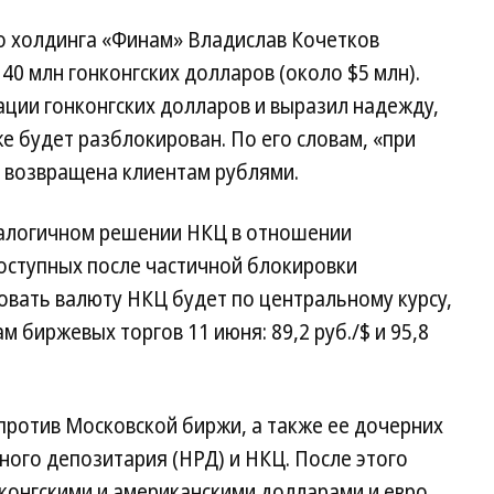
о холдинга «Финам» Владислав Кочетков
 40 млн гонконгских долларов (около $5 млн).
ации гонконгских долларов и выразил надежду,
е будет разблокирован. По его словам, «при
т возвращена клиентам рублями.
алогичном решении НКЦ в отношении
оступных после частичной блокировки
овать валюту НКЦ будет по центральному курсу,
м биржевых торгов 11 июня: 89,2 руб./$ и 95,8
против Московской биржи, а также ее дочерних
ого депозитария (НРД) и НКЦ. После этого
конгскими и американскими долларами и евро