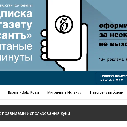
Реклама в «Ъ» www.kommersant.ru/ad
Взрыв у Balzi Rossi
Мигранты в Испании
Навстречу выборам
с
правилами использования куки