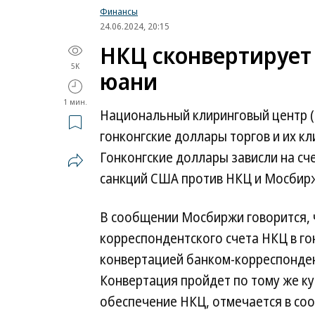
Финансы
24.06.2024, 20:15
НКЦ сконвертирует
5K
юани
1 мин.
Национальный клиринговый центр (Н
гонконгские доллары торгов и их к
Гонконгские доллары зависли на сч
санкций США против НКЦ и Мосбир
В сообщении Мосбиржи говорится, ч
корреспондентского счета НКЦ в го
конвертацией банком-корреспонден
Конвертация пройдет по тому же ку
обеспечение НКЦ, отмечается в со