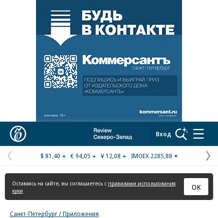
Реклама в «Ъ» www.kommersant.ru/ad
Коммерсантъ
Вход
$ 81,40
€ 94,05
¥ 12,08
IMOEX 2285,88
Предыдущая
С
страница
с
Оставаясь на сайте, вы соглашаетесь с
правилами использования
ОК
куки
Санкт-Петербург / Приложения