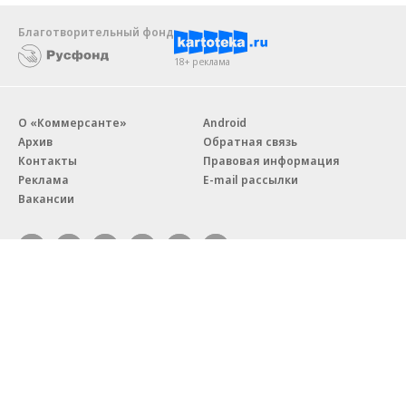
Благотворительный фонд
18+ реклама
О «Коммерсанте»
Android
Архив
Обратная связь
Контакты
Правовая информация
Реклама
E-mail рассылки
Вакансии
18+
© АО «Коммерсантъ». 127006, Москва, Оружейный переулок д. 41,
тел. +7 (495) 797-69-70.
Сетевое издание «Коммерсантъ» (доменное имя сайта:
kommersant.ru) зарегистрировано Федеральной службой
по надзору в сфере связи, информационных технологий и массовых
коммуникаций (Роскомнадзор), регистрационный номер и дата
принятия решения о регистрации: серия
Эл № ФС77-76922