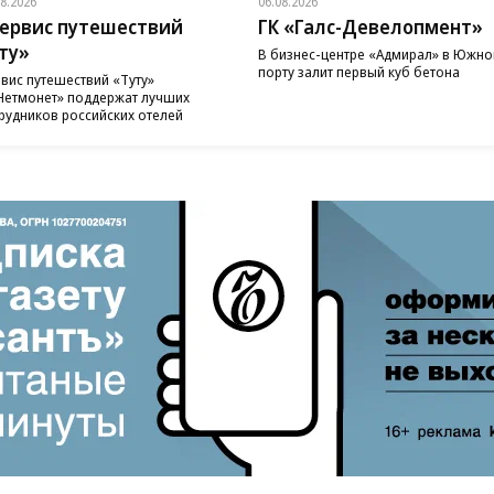
08.2026
06.08.2026
ервис путешествий
ГК «Галс-Девелопмент»
ту»
В бизнес-центре «Адмирал» в Южн
порту залит первый куб бетона
вис путешествий «Туту»
Нетмонет» поддержат лучших
рудников российских отелей