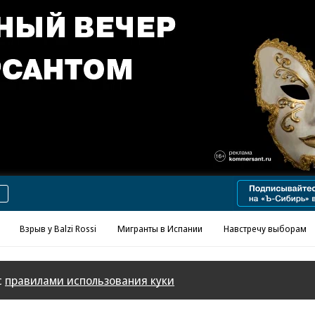
Реклама в «Ъ» www.kommersant.ru/ad
Взрыв у Balzi Rossi
Мигранты в Испании
Навстречу выборам
с
правилами использования куки