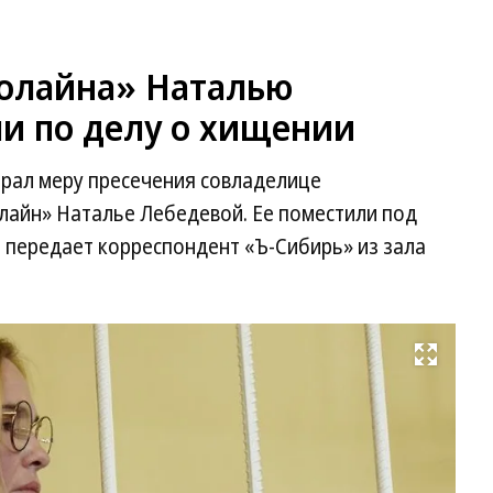
олайна» Наталью
и по делу о хищении
брал меру пресечения совладелице
лайн» Наталье Лебедевой. Ее поместили под
, передает корреспондент «Ъ-Сибирь» из зала
Развернуть на весь экран
На
Ле
Фо
Ел