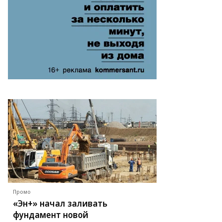
тьянцева,
ммерсантъ
Промо
«Эн+» начал заливать
фундамент новой