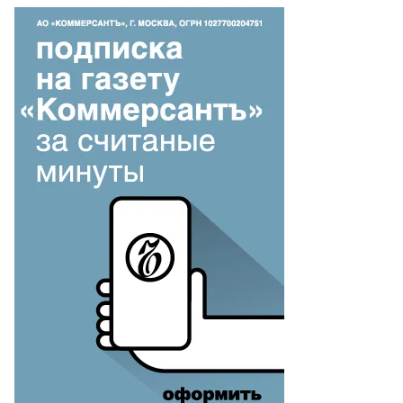
талья
бедева
то:
изавета