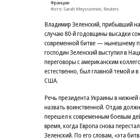
Франции
Фото: Sarah Meyssonnier, Reuters
Владимир Зеленский, прибывший на
случаю 80-й годовщины высадки со
современной битве — нынешнему п
господин Зеленский выступил в На
переговоры с американским коллего
естественно, был главной темой и в
США.
Речь президента Украины в нижней
назвать воинственной. Отдав долж
перешел к современным боевым дейс
время, когда Европа снова переста
Зеленский. По его словам, «эта бит