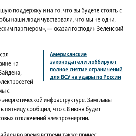
ую поддержку и на то, что вы будете стоять с
тобы наши люди чувствовали, что мы не одни,
еским партнером»,— сказал господин Зеленский
исал
Американские
законодатели лоббируют
аине на
полное снятие ограничений
Байдена,
для ВСУ на удары по России
электросетей
мы с
 энергетической инфраструктуре. Замглавы
 пятницу сообщил, что с 8 июня будет
совых отключений электроэнергии.
айден во время встречи также принес