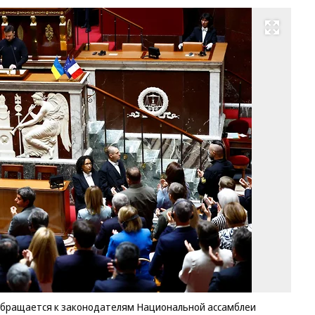
Развернуть на весь экран
Пр
Ук
Вл
Зе
об
к
за
На
ас
Ф
Фо
Sa
Me
Re
обращается к законодателям Национальной ассамблеи