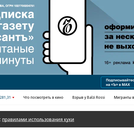
Реклама в «Ъ» www.kommersant.ru/ad
281,31
Что посмотреть в кино
Взрыв у Balzi Rossi
Мигранты в
с
правилами использования куки