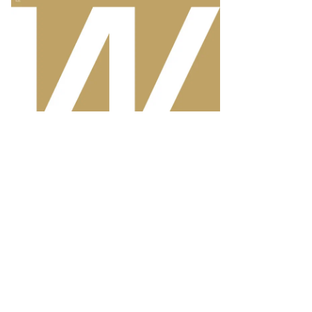
езидент
раины
адимир
ленский
ращается
конодателям
циональной
самблеи
ранции
то:
rah
yssonnier,
uters