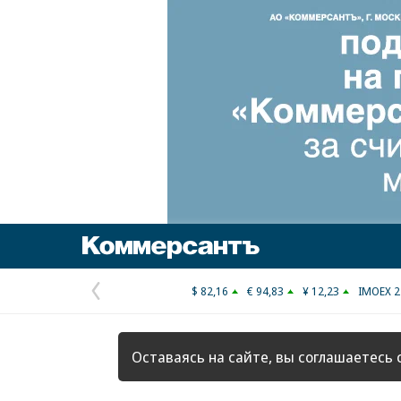
Коммерсантъ
$ 82,16
€ 94,83
¥ 12,23
IMOEX 2
Предыдущая
страница
Оставаясь на сайте, вы соглашаетесь 