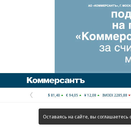
Коммерсантъ
$ 81,40
€ 94,05
¥ 12,08
IMOEX 2285,88
Предыдущая
страница
Оставаясь на сайте, вы соглашаетесь 