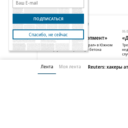
ПОДПИСАТЬСЯ
Новости компаний
Все
06.08.2026
06.
Спасибо, не сейчас
ГК «Галс-Девелопмент»
«Д
В бизнес-центре «Адмирал» в Южном
Тре
порту залит первый куб бетона
нед
слу
Лента
Моя лента
Reuters: хакеры 
Благотворительный фонд
О «Коммер
Архив
Контакты
18+ реклама
© АО «Коммерсантъ». 127006, Москва, Оружейный пе