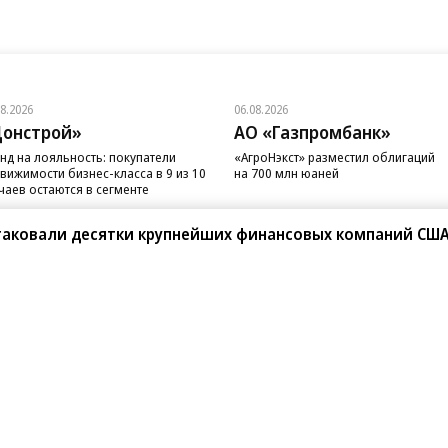
08.2026
06.08.2026
онстрой»
АО «Газпромбанк»
нд на лояльность: покупатели
«АгроНэкст» разместил облигаций
вижимости бизнес-класса в 9 из 10
на 700 млн юаней
чаев остаются в сегменте
атаковали десятки крупнейших финансовых компаний СШ
санте»
Реклама
Обратная связь
Вакансии
Правовая информация
Android
E-mail рассылки
реулок д. 41,
тел. +7 (495) 797-69-70.
Партнерские проекты/матери