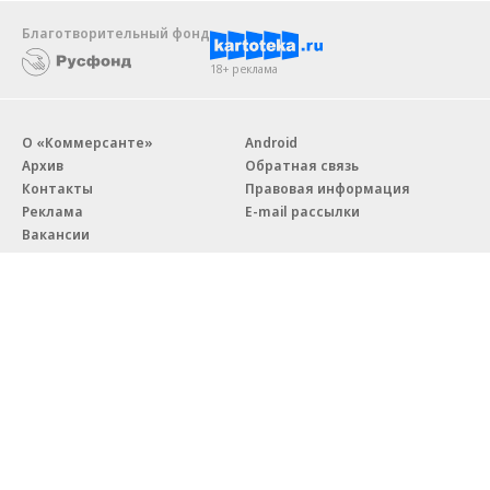
Благотворительный фонд
18+ реклама
О «Коммерсанте»
Android
Архив
Обратная связь
Контакты
Правовая информация
Реклама
E-mail рассылки
Вакансии
18+
© АО «Коммерсантъ». 127006, Москва, Оружейный переулок д. 41,
тел. +7 (495) 797-69-70.
Сетевое издание «Коммерсантъ» (доменное имя сайта:
kommersant.ru) зарегистрировано Федеральной службой
по надзору в сфере связи, информационных технологий и массовых
коммуникаций (Роскомнадзор), регистрационный номер и дата
принятия решения о регистрации: серия
Эл № ФС77-76922