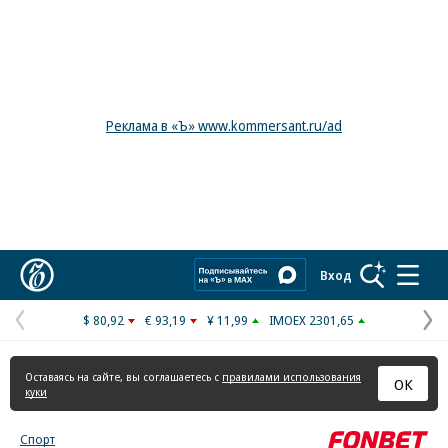
Реклама в «Ъ» www.kommersant.ru/ad
Коммерсантъ
Вход
$ 80,92
€ 93,19
¥ 11,99
IMOEX 2301,65
Предыдущая
С
страница
с
Оставаясь на сайте, вы соглашаетесь с
правилами использования
ОК
куки
Спорт