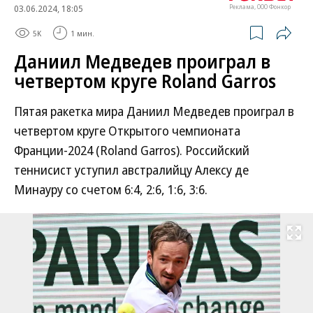
03.06.2024, 18:05
Реклама, ООО Фонкор
5K
1 мин.
Даниил Медведев проиграл в
четвертом круге Roland Garros
Пятая ракетка мира Даниил Медведев проиграл в
четвертом круге Открытого чемпионата
Франции-2024 (Roland Garros). Российский
теннисист уступил австралийцу Алексу де
Минауру со счетом 6:4, 2:6, 1:6, 3:6.
Развернуть на