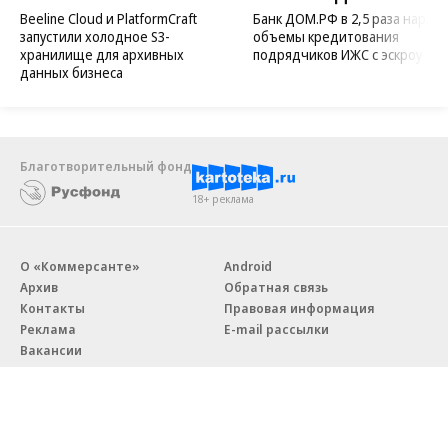
Beeline Cloud и PlatformCraft
Банк ДОМ.РФ в 2,5 раза нараст
запустили холодное S3-
объемы кредитования
хранилище для архивных
подрядчиков ИЖС с эскроу
данных бизнеса
Благотворительный фонд
18+ реклама
О «Коммерсанте»
Android
Архив
Обратная связь
Контакты
Правовая информация
Реклама
E-mail рассылки
Вакансии
18+