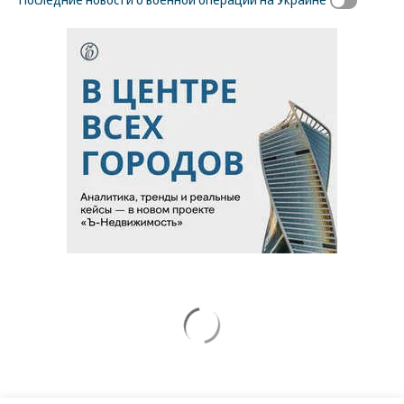
Новости партнеров
ВСУ точно получат десятки тысяч новых
солдат
Путин озвучил итоговый план СВО
Заставим раскаяться: союзник России
дал грозное обещание
Зеленский неожиданно высказался о
возвращении Крыма