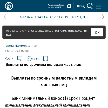
Коммерсантъ
Вход
$ 82,16
€ 94,83
¥ 12,23
IMOEX 2281,31
Предыдущая
С
страница
с
Оставаясь на сайте, вы соглашаетесь с
правилами использования
ОК
куки
Газета «Коммерсантъ»
15.12.1993, 00:00
1K
1 мин.
Выплаты по срочным вкладам част. лиц
Выплаты по срочным валютным вкладам
частных лиц
Банк Минимальный взнос ($) Срок Процент
Минимальный Максимальный Минимальный