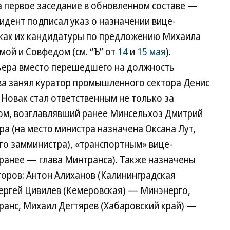
а первое заседание в обновленном составе —
/
Р
идент подписал указ о назначении вице-
Но
о как их кандидатуры по предложению Михаила
ой и Совфедом (см. “Ъ” от
14
и
15 мая
).
ьера вместо перешедшего на должность
а занял куратор промышленного сектора Денис
Новак стал ответственным не только за
елом, возглавлявший ранее Минсельхоз Дмитрий
а (на место министра назначена Оксана Лут,
го замминистра), «транспортным» вице-
(ранее — глава Минтранса). Также назначены
оров: Антон Алиханов (Калининградская
Сергей Цивилев (Кемеровская) — Минэнерго,
ранс, Михаил Дегтярев (Хабаровский край) —