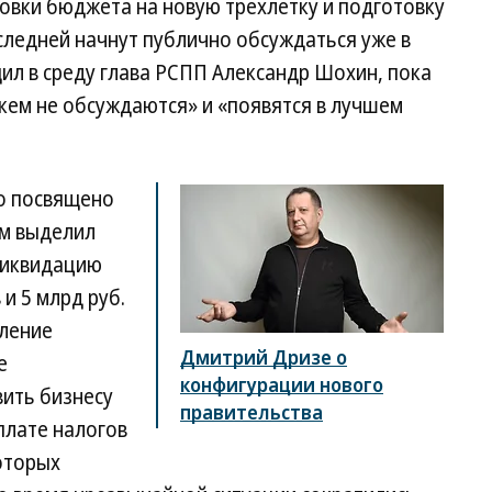
ровки бюджета на новую трехлетку и подготовку
ледней начнут публично обсуждаться уже в
ил в среду глава РСПП Александр Шохин, пока
с кем не обсуждаются» и «появятся в лучшем
о посвящено
ом выделил
 ликвидацию
и 5 млрд руб.
вление
Дмитрий Дризе о
е
конфигурации нового
вить бизнесу
правительства
плате налогов
которых