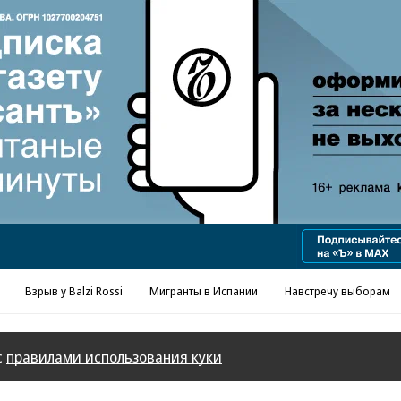
Реклама в «Ъ» www.kommersant.ru/ad
Взрыв у Balzi Rossi
Мигранты в Испании
Навстречу выборам
с
правилами использования куки