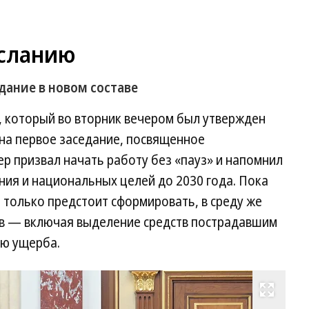
осланию
дание в новом составе
, который во вторник вечером был утвержден
 на первое заседание, посвященное
р призвал начать работу без «пауз» и напомнил
ия и национальных целей до 2030 года. Пока
только предстоит сформировать, в среду же
ов — включая выделение средств пострадавшим
ию ущерба.
Развернуть на весь экран