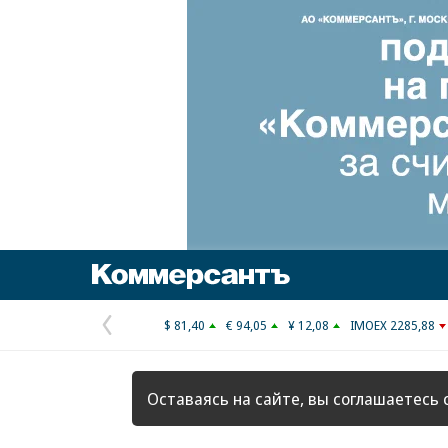
Коммерсантъ
$ 81,40
€ 94,05
¥ 12,08
IMOEX 2285,88
Предыдущая
страница
Оставаясь на сайте, вы соглашаетесь 