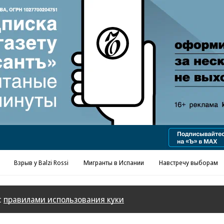
Реклама в «Ъ» www.kommersant.ru/ad
Взрыв у Balzi Rossi
Мигранты в Испании
Навстречу выборам
с
правилами использования куки