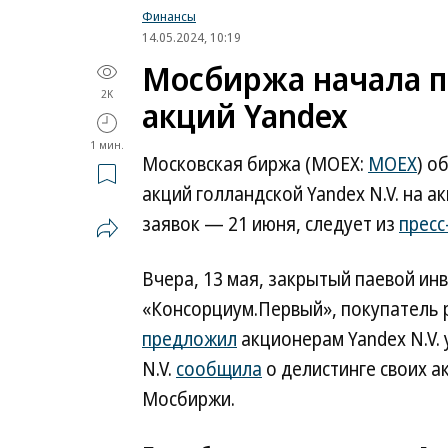
Финансы
14.05.2024, 10:19
Мосбиржа начала п
2K
акций Yandex
1 мин.
Московская биржа (MOEX:
MOEX
) о
акций голландской Yandex N.V. на 
заявок — 21 июня, следует из
пресс
Вчера, 13 мая, закрытый паевой и
«Консорциум.Первый», покупатель р
предложил
акционерам Yandex N.V. 
N.V.
сообщила
о делистинге своих а
Мосбиржи.