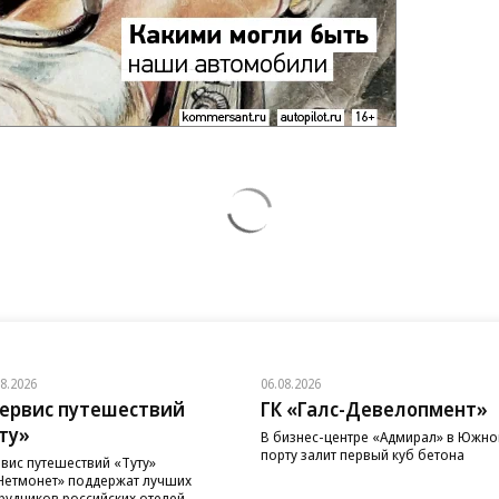
08.2026
06.08.2026
ервис путешествий
ГК «Галс-Девелопмент»
ту»
В бизнес-центре «Адмирал» в Южн
порту залит первый куб бетона
вис путешествий «Туту»
Нетмонет» поддержат лучших
рудников российских отелей