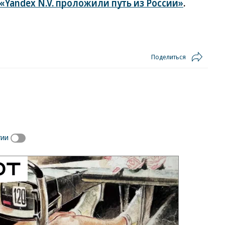
«Yandex N.V. проложили путь из России»
.
Поделиться
гии